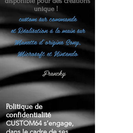
disponible pour des créations
unique !
custom sur commande
et
Réalisation à la main sur
Manette d'origine Sony,
Microsoft et Nintendo
Francky
Politique de
confidentialité
CUSTOM64 s’engage,
dans le cadre de ses