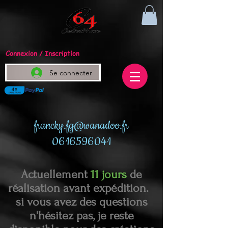
Connexion / Inscription
Se connecter
francky.fg@wanadoo.fr
0616596041
Actuellement
11 jours
de
réalisation avant expédition.
si vous avez des questions
n'hésitez pas, je reste