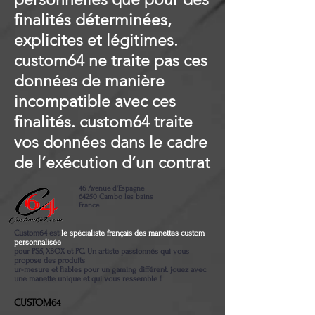
finalités déterminées,
explicites et légitimes.
custom64 ne traite pas ces
données de manière
incompatible avec ces
finalités. custom64 traite
vos données dans le cadre
de l’exécution d’un contrat
46 Avenue d'Espagne
64250 Cambo les bains
France
Custom64 est
le spécialiste français des manettes custom
personnalisée
pour PS5, XBOX et PC. Un artiste passionnés qui vous
propose des produits
ur-mesure et fiables pour un gaming différent. jouez avec
une manette unique et qui vous ressemble !
CUSTOM64