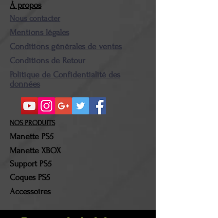
À propos
Nous contacter
Mentions légales
Conditions générales de ventes
Conditions de Retour
Politique de Confidentialité des
données
NOS PRODUITS
Manette PS5
Manette XBOX
Support PS5
Coques PS5
Accessoires