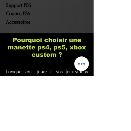
Support PS5
Coques PS5
Accessoires
Pourquoi choisir une
manette ps4, ps5, xbox
custom ?
Lorsque vous jouez à vos jeux-vidéos
préférés il est normal, en tant que geek ou
fan absolu d'une franchise, que vous
souhaitiez faire personnaliser votre
manette de playstation ps5 dualsense (ps4
par exemple, mais tous les modèles sont
possibles). Quoi de plus stylé que de
pouvoir jouer à Fortnite, warzone, call of