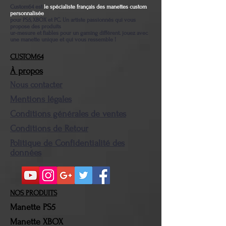
Custom64 est
le spécialiste français des manettes custom
personnalisée
pour PS5, XBOX et PC. Un artiste passionnés qui vous
propose des produits
ur-mesure et fiables pour un gaming différent. jouez avec
une manette unique et qui vous ressemble !
CUSTOM64
À propos
Nous contacter
Mentions légales
Conditions générales de ventes
Conditions de Retour
Politique de Confidentialité des
données
NOS PRODUITS
Manette PS5
Manette XBOX