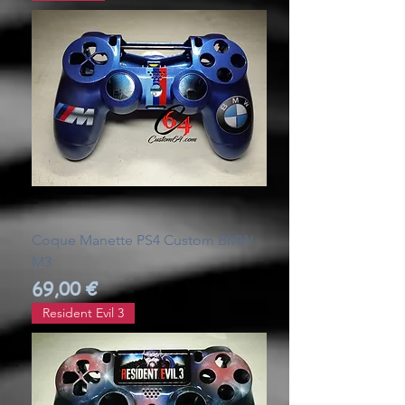
Coque Manette PS4 Custom BMW
M3
Prix
69,00 €
Resident Evil 3