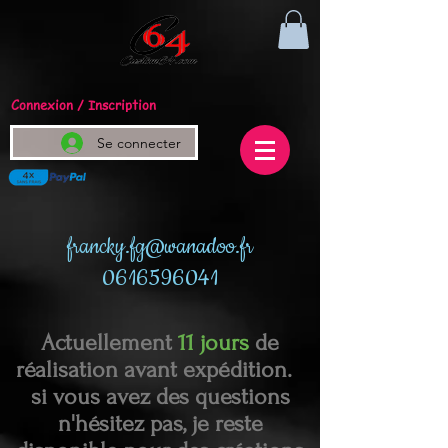
Connexion / Inscription
Se connecter
francky.fg@wanadoo.fr
0616596041
Actuellement
11 jours
de
réalisation avant expédition.
si vous avez des questions
n'hésitez pas, je reste