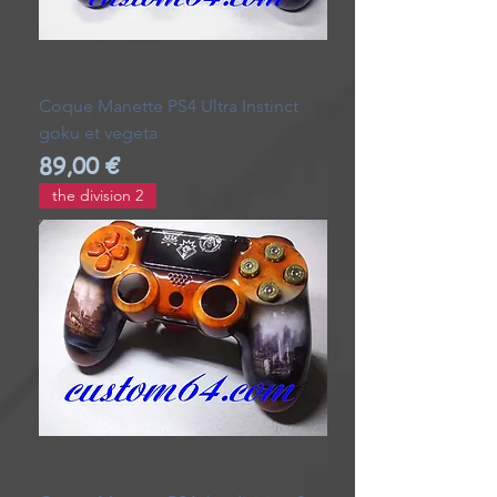
Coque Manette PS4 Ultra Instinct
goku et vegeta
Prix
89,00 €
the division 2