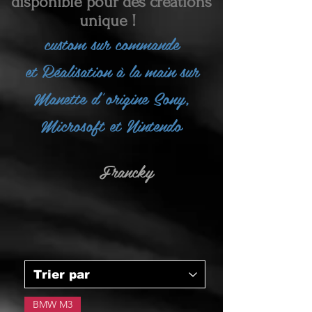
disponible pour des créations
unique !
custom sur commande
et
Réalisation à la main sur
Manette d'origine Sony,
Microsoft et Nintendo
Francky
BMW M3