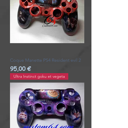
Coque Manette PS4 Resident evil 2
Prix
95,00 €
Ultra Instinct goku et vegeta