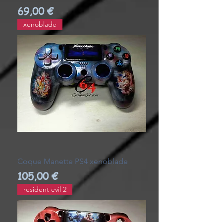
Prix
69,00 €
xenoblade
Coque Manette PS4 xenoblade
Prix
105,00 €
resident evil 2