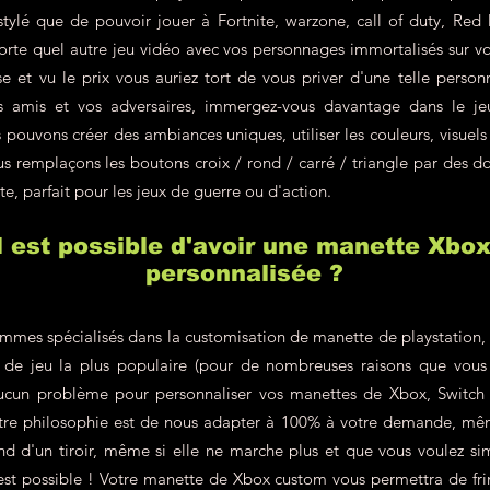
 stylé que de pouvoir jouer à Fortnite, warzone, call of duty, R
rte quel autre jeu vidéo avec vos personnages immortalisés sur v
e et vu le prix vous auriez tort de vous priver d'une telle personn
s amis et vos adversaires, immergez-vous davantage dans le j
pouvons créer des ambiances uniques, utiliser les couleurs, visuels
s remplaçons les boutons croix / rond / carré / triangle par des do
te, parfait pour les jeux de guerre ou d'action.
il est possible d'avoir une manette Xbo
personnalisée ?
mes spécialisés dans la customisation de manette de playstation, c'
le de jeu la plus populaire (pour de nombreuses raisons que vous
ucun problème pour personnaliser vos manettes de Xbox, Switch 
re philosophie est de nous adapter à 100% à votre demande, même
d d'un tiroir, même si elle ne marche plus et que vous voulez si
'est possible ! Votre manette de Xbox custom vous permettra de fr