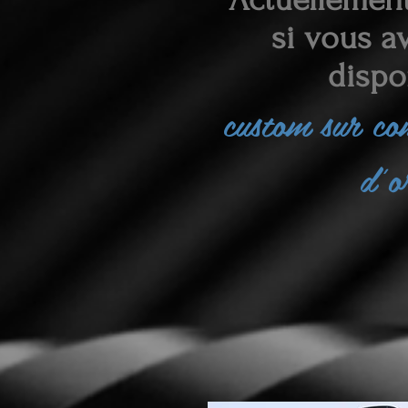
si vous av
dispo
custom sur c
d'o