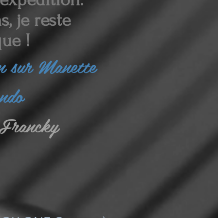
, je reste
ue !
in sur Manette
endo
Francky