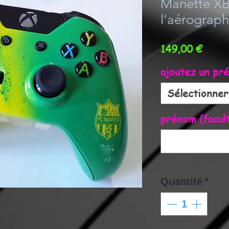
Manette X
l'aérograph
Prix
149,00 €
ajoutez un pr
Sélectionner
prénom (facult
Quantité
*