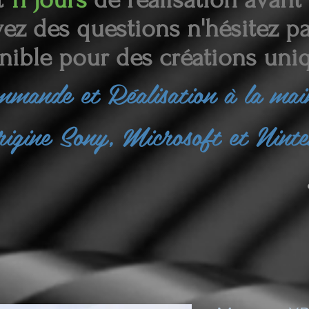
ez des questions n'hésitez pas
nible pour des créations uniq
ommande et
Réalisation à la ma
rigine Sony, Microsoft et Nint