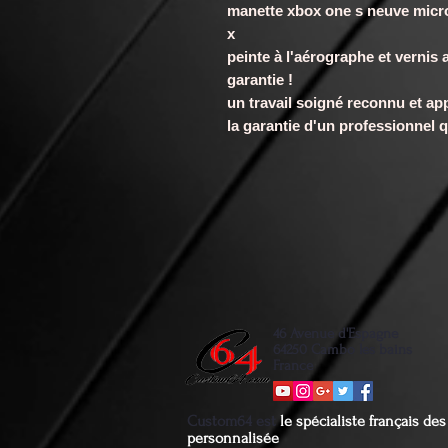
manette xbox one s neuve micro
x
peinte à l'aérographe et vernis a
garantie !
un travail soigné reconnu et app
la garantie d'un professionnel qu
46 Avenue d'Espagne
64250 Cambo les bains
France
Custom64 est
le spécialiste français d
personnalisée