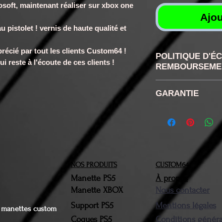
soft, maintenant réaliser sur xbox one
Ajou
u pistolet ! vernis de haute qualité et
récié par tout les clients Custom64 !
POLITIQUE D'É
i reste à l'écoute de ces clients !
REMBOURSEME
RETRACTATION
GARANTIE
disposez confor
de rétractation
6 mois
la réception d
retour ne sera 
n'aurons pas ét
NOS PRODUITS
CUSTOM64
Vous devrez nou
Manette PS5
À propos
produit(s) conc
Manette XBOX
Nous contacter
brefs délais. Le
Support PS5
Mentions légales
devront être da
es manettes custom
Coques PS5
Conditions généra
d'origine. Une f