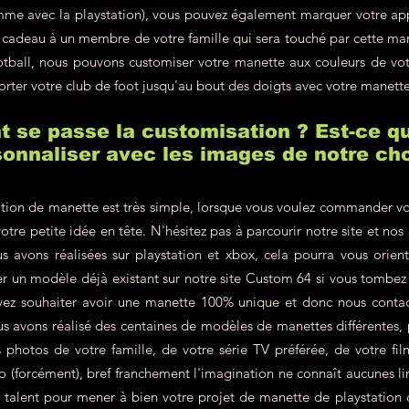
omme avec la playstation), vous pouvez également marquer votre a
en cadeau à un membre de votre famille qui sera touché par cette m
ootball, nous pouvons customiser votre manette aux couleurs de v
orter votre club de foot jusqu'au bout des doigts avec votre manett
se passe la customisation ? Est-ce qu
onnaliser avec les images de notre cho
tion de manette est très simple, lorsque vous voulez commander vo
votre petite idée en tête. N'hésitez pas à parcourir notre site et nos
s avons réalisées sur playstation et xbox, cela pourra vous orien
r un modèle déjà existant sur notre site Custom 64 si vous tombe
vez souhaiter avoir une manette 100% unique et donc nous contac
 avons réalisé des centaines de modèles de manettes différentes, p
hotos de votre famille, de votre série TV préférée, de votre film
éo (forcément), bref franchement l'imagination ne connaît aucunes lim
re talent pour mener à bien votre projet de manette de playstation