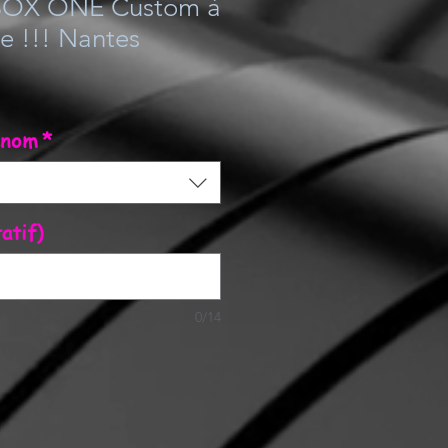
BOX ONE Custom à
e !!! Nantes
énom
*
atif)
0/14