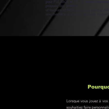
pour PS5, XBOX et PC. Un artiste passio
propose des produits
ur-mesure et fiables pour un gaming diff
une manette unique et qui vous ressem
Pourquo
Lorsque vous jouez à vos 
souhaitiez faire personna