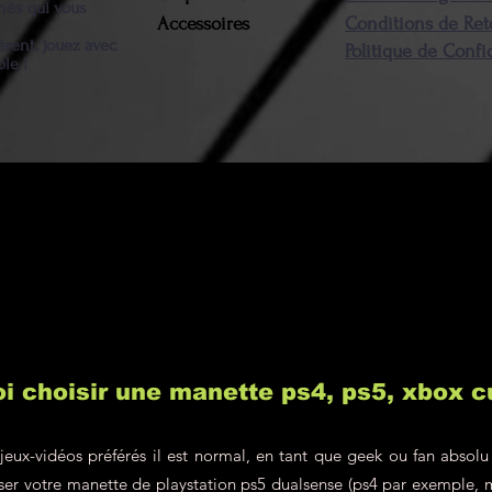
nnés qui vous
Accessoires
Conditions de Ret
possession, la
érent. jouez avec
Politique de Confi
au montant du (
ble !
retourné(s) ser
frais de port et 
resteront à la c
i choisir une manette ps4, ps5, xbox 
jeux-vidéos préférés il est normal, en tant que geek ou fan absolu
liser votre manette de playstation ps5 dualsense (ps4 par exemple, 