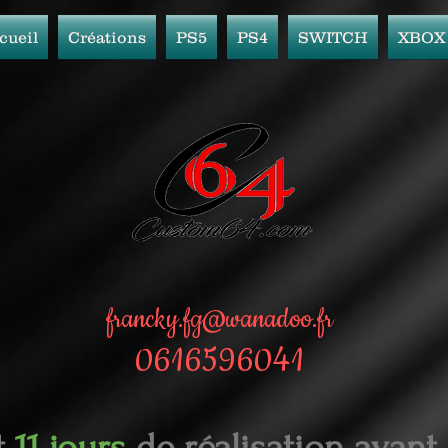
cueil
Créations
PS5
PS4
SWITCH
XBOX
francky.fg@wanadoo.fr
0616596041
t
11 jours
de réalisation avant