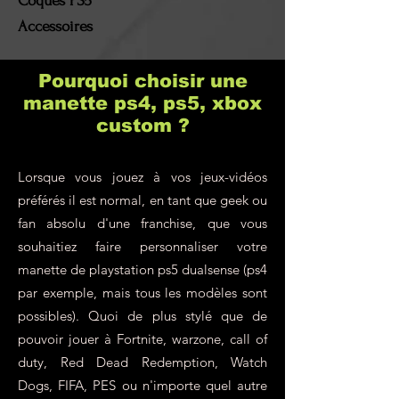
Coques PS5
resteront à la charge du
Accessoires
client !
Pourquoi choisir une
manette ps4, ps5, xbox
custom ?
Lorsque vous jouez à vos jeux-vidéos
préférés il est normal, en tant que geek ou
fan absolu d'une franchise, que vous
souhaitiez faire personnaliser votre
manette de playstation ps5 dualsense (ps4
par exemple, mais tous les modèles sont
possibles). Quoi de plus stylé que de
pouvoir jouer à Fortnite, warzone, call of
duty, Red Dead Redemption, Watch
Dogs, FIFA, PES ou n'importe quel autre