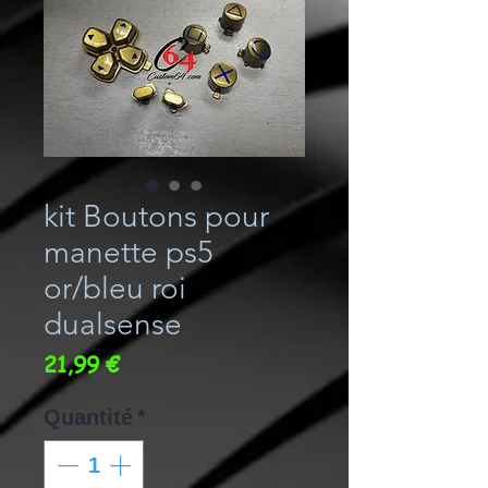
kit Boutons pour
manette ps5
or/bleu roi
dualsense
Prix
21,99 €
Quantité
*