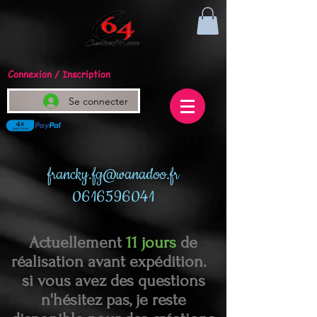
Connexion / Inscription
Se connecter
francky.fg@wanadoo.fr
0616596041
Actuellement
11 jours
de
réalisation avant expédition.
si vous avez des questions
n'hésitez pas, je reste