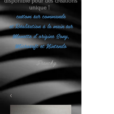
disponible pour des créations
unique !
custom sur commande
et
Réalisation à la main sur
Manette d'origine Sony,
Microsoft et Nintendo
Francky