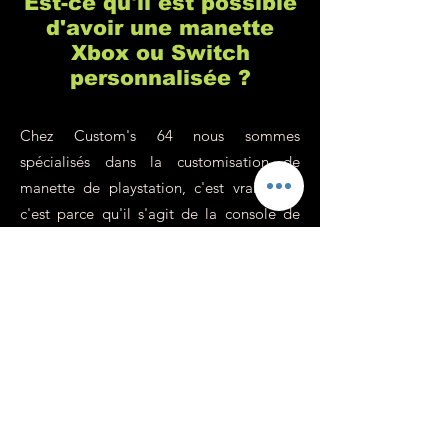
Est-ce qu'il est possible
d'avoir une manette
Xbox ou Switch
personnalisée ?
Chez Custom's 64 nous sommes
spécialisés dans la customisation de
manette de playstation, c'est vrai, mais
c'est parce qu'il s'agit de la console de
jeu la plus populaire (pour de nombreuses
raisons que vous connaissez sûrement). En
revanche, nous n'avons aucun problème
pour personnaliser vos manettes de Xbox,
Switch ou tout autre console ou support
sur demande. Notre philosophie est de
nous adapter à 100% à votre demande,
même si vous avez une vieille manette old
school au fond d'un tiroir, même si elle ne