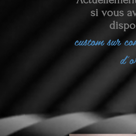
si vous av
dispo
custom sur c
d'o