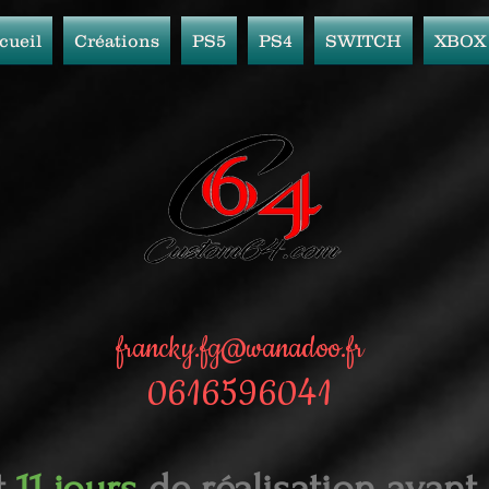
cueil
Créations
PS5
PS4
SWITCH
XBOX
francky.fg@wanadoo.fr
0616596041
t
11 jours
de réalisation avant