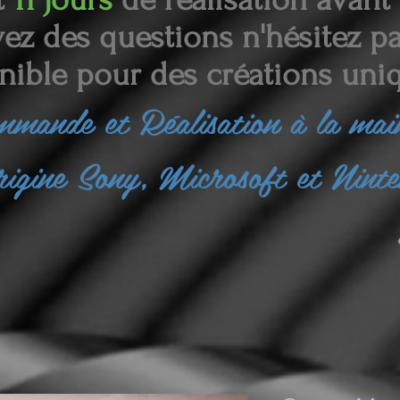
ez des questions n'hésitez pas
nible pour des créations uniq
ommande et
Réalisation à la ma
rigine Sony, Microsoft et Nint