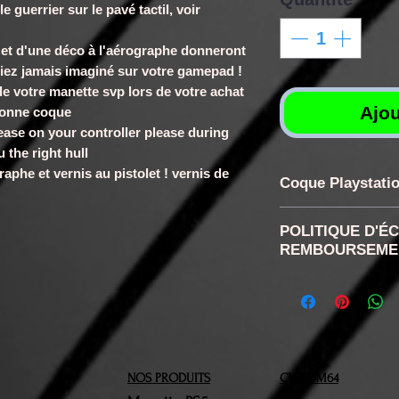
 guerrier sur le pavé tactil, voir
 et d'une déco à l'aérographe donneront
riez jamais imaginé sur votre gamepad !
de votre manette svp lors de votre achat
Ajou
bonne coque
ease on your controller please during
 the right hull
raphe et vernis au pistolet ! vernis de
Coque Playstatio
coque Manette P
POLITIQUE D'É
Nacré et vernis
REMBOURSEME
RETRACTATION
disposez confor
de rétractation
la réception d
NOS PRODUITS
CUSTOM64
retour ne sera 