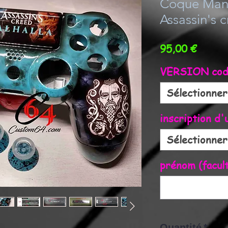
Coque Man
Assassin's c
Prix
95,00 €
VERSION cod
Sélectionner
inscription d
Sélectionner
prénom (facult
Quantité
*