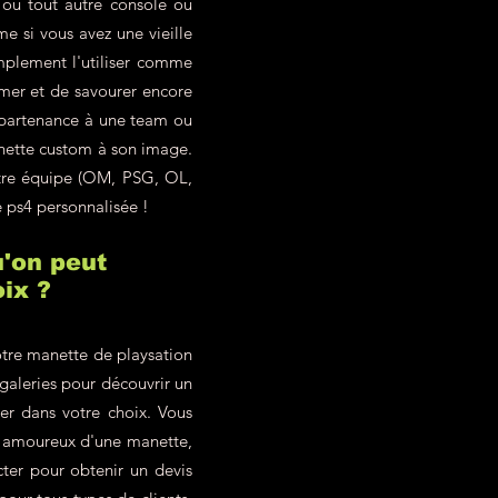
ou tout autre console ou
 si vous avez une vieille
mplement l'utiliser comme
imer et de savourer encore
ppartenance à une team ou
anette custom à son image.
otre équipe (OM, PSG, OL,
e ps4 personnalisée !
'on peut
ix ?
tre manette de playsation
 galeries pour découvrir un
ter dans votre choix. Vous
z amoureux d'une manette,
ter pour obtenir un devis