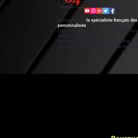
France
Custom64 est
le spécialiste français d
personnalisée
pour PS5, XBOX et PC. Un artiste passio
propose des produits
ur-mesure et fiables pour un gaming diff
une manette unique et qui vous ressem