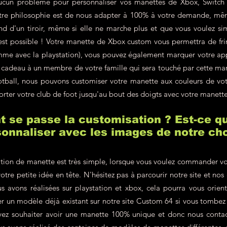
ucun problème pour personnaliser vos manettes de Xbox, Switch 
re philosophie est de nous adapter à 100% à votre demande, même
d d'un tiroir, même si elle ne marche plus et que vous voulez si
'est possible ! Votre manette de Xbox custom vous permettra de fr
omme avec la playstation), vous pouvez également marquer votre a
en cadeau à un membre de votre famille qui sera touché par cette m
ootball, nous pouvons customiser votre manette aux couleurs de v
orter votre club de foot jusqu'au bout des doigts avec votre manett
se passe la customisation ? Est-ce qu
onnaliser avec les images de notre cho
tion de manette est très simple, lorsque vous voulez commander vo
votre petite idée en tête. N'hésitez pas à parcourir notre site et nos
s avons réalisées sur playstation et xbox, cela pourra vous orien
r un modèle déjà existant sur notre site Custom 64 si vous tombe
vez souhaiter avoir une manette 100% unique et donc nous contac