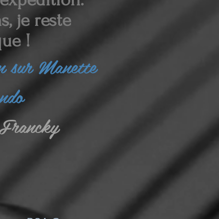
, je reste
ue !
in sur Manette
endo
Francky