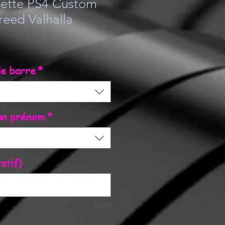
ette PS4 Custom
reed Valhalla
e barre
*
'un prénom
*
atif)
0/500