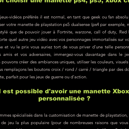
i choisir une manette ps4, ps5, xbox 
jeux-vidéos préférés il est normal, en tant que geek ou fan absolu
liser votre manette de playstation ps5 dualsense (ps4 par exemple, 
 stylé que de pouvoir jouer à Fortnite, warzone, call of duty, R
rte quel autre jeu vidéo avec vos personnages immortalisés sur v
e et vu le prix vous auriez tort de vous priver d'une telle personn
s amis et vos adversaires, immergez-vous davantage dans le j
pouvons créer des ambiances uniques, utiliser les couleurs, visuels
s remplaçons les boutons croix / rond / carré / triangle par des do
te, parfait pour les jeux de guerre ou d'action.
il est possible d'avoir une manette Xbo
personnalisée ?
mes spécialisés dans la customisation de manette de playstation, c'
le de jeu la plus populaire (pour de nombreuses raisons que vous