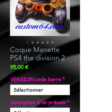
Coque Manette
PS4 the division 2
Prix
95,00 €
VERSION code barre
*
inscription d'un prénom
*