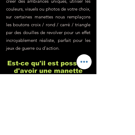
créer des ambiances uniques, utiliser les
couleurs, visuels ou photos de votre choix,
sur certaines manettes nous remplaçons
les boutons croix / rond / carré / triangle
par des douilles de revolver pour un effet
incroyablement réaliste, parfait pour les
jeux de guerre ou d'action.
Est-ce qu'il est possible
d'avoir une manette
Xbox ou Switch
personnalisée ?
Chez Custom's 64 nous sommes
spécialisés dans la customisation de
manette de playstation, c'est vrai, mais
c'est parce qu'il s'agit de la console de
jeu la plus populaire (pour de nombreuses