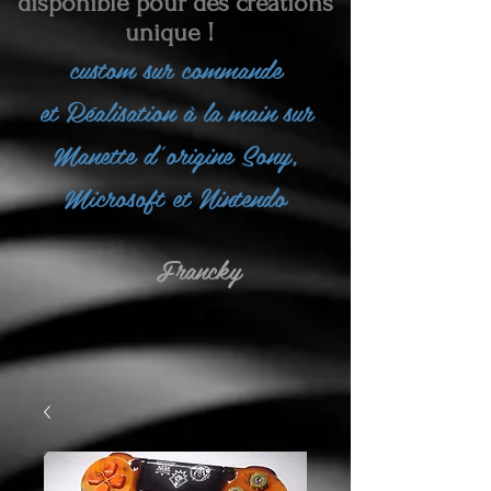
disponible pour des créations
unique !
custom sur commande
et
Réalisation à la main sur
Manette d'origine Sony,
Microsoft et Nintendo
Francky