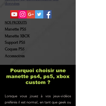
et emballage d'origine. Une
données
fois le colis en notre
possession, la somme
correspondante au montant
NOS PRODUITS
du (des) produit(s)
Manette PS5
retourné(s) sera alors
Manette XBOX
remboursée. Les frais de
Support PS5
port et les frais de retour
Coques PS5
resteront à la charge du
Accessoires
client !
Pourquoi choisir une
manette ps4, ps5, xbox
custom ?
Lorsque vous jouez à vos jeux-vidéos
préférés il est normal, en tant que geek ou