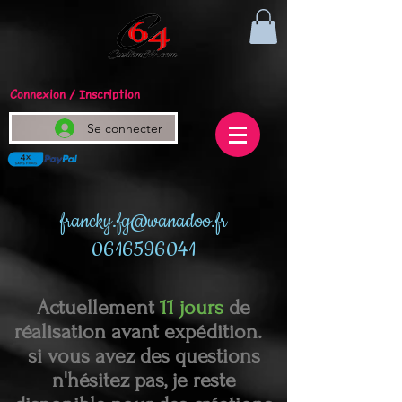
Connexion / Inscription
Se connecter
francky.fg@wanadoo.fr
0616596041
Actuellement
11 jours
de
réalisation avant expédition.
si vous avez des questions
n'hésitez pas, je reste