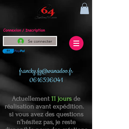
Connexion / Inscription
Se connecter
francky.fg@wanadoo.fr
0616596041
Actuellement
11 jours
de
réalisation avant expédition.
si vous avez des questions
n'hésitez pas, je reste