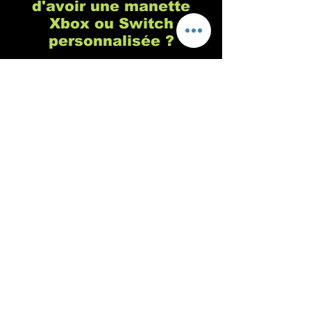
d'avoir une manette
Xbox ou Switch
personnalisée ?
Chez Custom's 64 nous sommes
spécialisés dans la customisation de
manette de playstation, c'est vrai, mais
c'est parce qu'il s'agit de la console de
jeu la plus populaire (pour de nombreuses
raisons que vous connaissez sûrement). En
revanche, nous n'avons aucun problème
pour personnaliser vos manettes de Xbox,
Switch ou tout autre console ou support
sur demande. Notre philosophie est de
nous adapter à 100% à votre demande,
même si vous avez une vieille manette old
school au fond d'un tiroir, même si elle ne