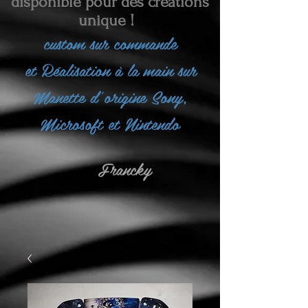
disponible pour des créations
unique !
custom sur commande
et
Réalisation à la main sur
Manette d'origine Sony,
Microsoft et Nintendo
Francky