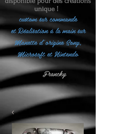
disponible pour des créations
unique !
custom sur commande
et
Réalisation à la main sur
Manette d'origine Sony,
Microsoft et Nintendo
Francky