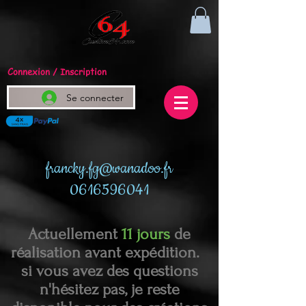
Connexion / Inscription
Se connecter
francky.fg@wanadoo.fr
0616596041
Actuellement
11 jours
de
réalisation avant expédition.
si vous avez des questions
n'hésitez pas, je reste