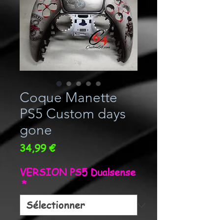
Coque Manette
PS5 Custom days
gone
Prix
34,99 €
VERSION PS5 Dualsense
*