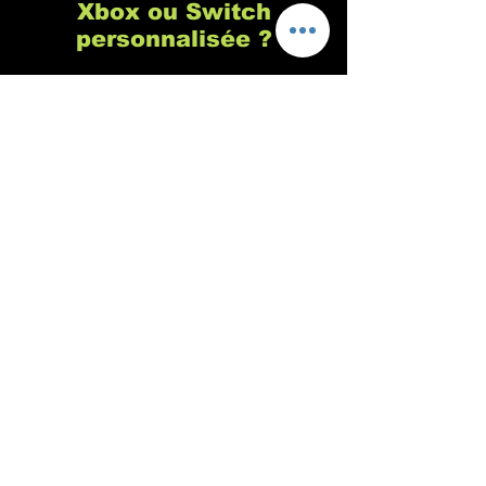
Xbox ou Switch
personnalisée ?
Chez Custom's 64 nous sommes
spécialisés dans la customisation de
manette de playstation, c'est vrai, mais
c'est parce qu'il s'agit de la console de
jeu la plus populaire (pour de nombreuses
raisons que vous connaissez sûrement). En
revanche, nous n'avons aucun problème
pour personnaliser vos manettes de Xbox,
Switch ou tout autre console ou support
sur demande. Notre philosophie est de
nous adapter à 100% à votre demande,
même si vous avez une vieille manette old
school au fond d'un tiroir, même si elle ne
marche plus et que vous voulez