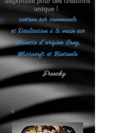
disponible pour des créations
unique !
custom sur commande
et
Réalisation à la main sur
Manette d'origine Sony,
Microsoft et Nintendo
Francky