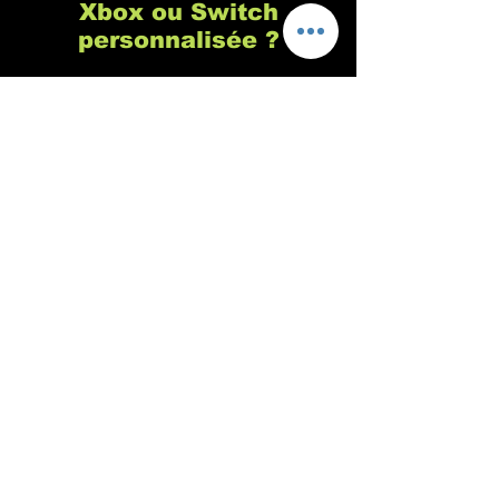
Xbox ou Switch
personnalisée ?
Chez Custom's 64 nous sommes
spécialisés dans la customisation de
manette de playstation, c'est vrai, mais
c'est parce qu'il s'agit de la console de
jeu la plus populaire (pour de nombreuses
raisons que vous connaissez sûrement). En
revanche, nous n'avons aucun problème
pour personnaliser vos manettes de Xbox,
Switch ou tout autre console ou support
sur demande. Notre philosophie est de
nous adapter à 100% à votre demande,
même si vous avez une vieille manette old
school au fond d'un tiroir, même si elle ne
marche plus et que vous voulez