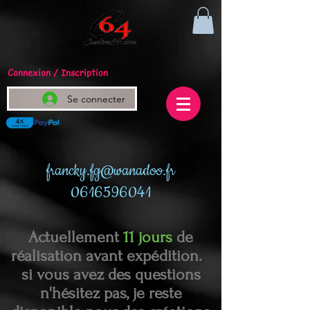
Connexion / Inscription
Se connecter
francky.fg@wanadoo.fr
0616596041
Actuellement
11 jours
de
réalisation avant expédition.
si vous avez des questions
n'hésitez pas, je reste