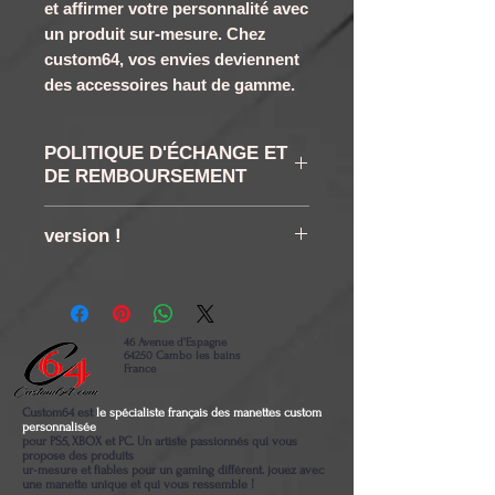
et affirmer votre personnalité avec
un produit sur-mesure. Chez
custom64, vos envies deviennent
des accessoires haut de gamme.
POLITIQUE D'ÉCHANGE ET
DE REMBOURSEMENT
RETRACTATION ET
version !
RETOUR : Vous disposez
conformément à la loi d'un
il est nécessaire de bien
droit de rétractation de 14
vérifier votre version, si
jours à compter de la
vous ne la connaissez pas
46 Avenue d'Espagne
64250 Cambo les bains
réception de votre
envoyez moi une photo des
France
commande . Aucun retour
numéros derrière votre
Custom64 est
le spécialiste français des manettes custom
ne sera accepté tant que
manette, il est également
personnalisée
pour PS5, XBOX et PC. Un artiste passionnés qui vous
nous n'aurons pas été
nécessaire de savoir
propose des produits
ur-mesure et fiables pour un gaming différent. jouez avec
une manette unique et qui vous ressemble !
prévenus au préalable.
démonter et remonter sa