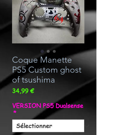
Coque Manette
PS5 Custom ghost
of tsushima
Prix
34,99 €
VERSION PS5 Dualsense
*