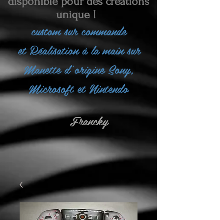
disponible pour des créations
unique !
custom sur commande
et
Réalisation à la main sur
Manette d'origine Sony,
Microsoft et Nintendo
Francky