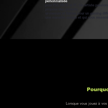
personnalisée
pour PS5, XBOX et PC. Un artiste passio
propose des produits
ur-mesure et fiables pour un gaming diff
une manette unique et qui vous ressem
Pourquo
Lorsque vous jouez à vos 