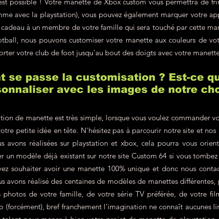
'est possible ! Votre manette de Xbox custom vous permettra de fr
omme avec la playstation), vous pouvez également marquer votre a
en cadeau à un membre de votre famille qui sera touché par cette m
ootball, nous pouvons customiser votre manette aux couleurs de v
orter votre club de foot jusqu'au bout des doigts avec votre manett
se passe la customisation ? Est-ce qu
onnaliser avec les images de notre cho
tion de manette est très simple, lorsque vous voulez commander vo
votre petite idée en tête. N'hésitez pas à parcourir notre site et nos
s avons réalisées sur playstation et xbox, cela pourra vous orien
r un modèle déjà existant sur notre site Custom 64 si vous tombe
vez souhaiter avoir une manette 100% unique et donc nous contac
 avons réalisé des centaines de modèles de manettes différentes, p
hotos de votre famille, de votre série TV préférée, de votre film
éo (forcément), bref franchement l'imagination ne connaît aucunes lim