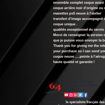
ensemble complet coque avant e
coque arrière noir d'origine ou 
manettes ps5 neuve à l'atelier
transfert d'image accompagné d
coque unique .
qualités exceptionnel du vernis 
Merci de renseigner la version 
que je puisse vous envoyer la 
Thank you for giving me the rel
your purchase so I can send you
coque neuve .....peinte à l'aérog
haute qualité et garantie !
46 Avenue d'Espagne
64250 Cambo les bains
France
Custom64 est
le spécialiste français d