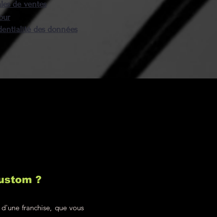
harge du client !
les de ventes
our
dentialité des données
custom ?
 d'une franchise, que vous