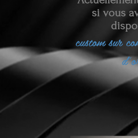
si vous av
dispo
custom sur c
d'o