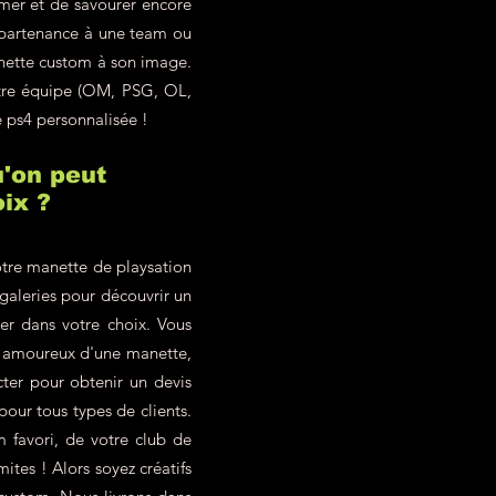
imer et de savourer encore
ppartenance à une team ou
anette custom à son image.
otre équipe (OM, PSG, OL,
e ps4 personnalisée !
'on peut
ix ?
tre manette de playsation
 galeries pour découvrir un
ter dans votre choix. Vous
z amoureux d'une manette,
ter pour obtenir un devis
our tous types de clients.
 favori, de votre club de
ites ! Alors soyez créatifs