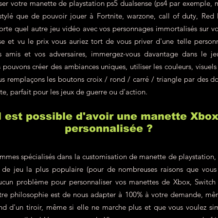
liser votre manette de playstation ps5 dualsense (ps4 par exemple, 
 stylé que de pouvoir jouer à Fortnite, warzone, call of duty, R
rte quel autre jeu vidéo avec vos personnages immortalisés sur v
e et vu le prix vous auriez tort de vous priver d'une telle personn
s amis et vos adversaires, immergez-vous davantage dans le j
pouvons créer des ambiances uniques, utiliser les couleurs, visuels
s remplaçons les boutons croix / rond / carré / triangle par des do
te, parfait pour les jeux de guerre ou d'action.
il est possible d'avoir une manette Xbo
personnalisée ?
mes spécialisés dans la customisation de manette de playstation, c'
le de jeu la plus populaire (pour de nombreuses raisons que vous
ucun problème pour personnaliser vos manettes de Xbox, Switch 
re philosophie est de nous adapter à 100% à votre demande, même
d d'un tiroir, même si elle ne marche plus et que vous voulez si