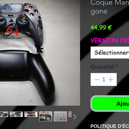
Coque Mane
gone
Prix
44,99 €
VERSION PS5
Sélectionner
Quantité
*
Ajou
POLITIQUE D'É