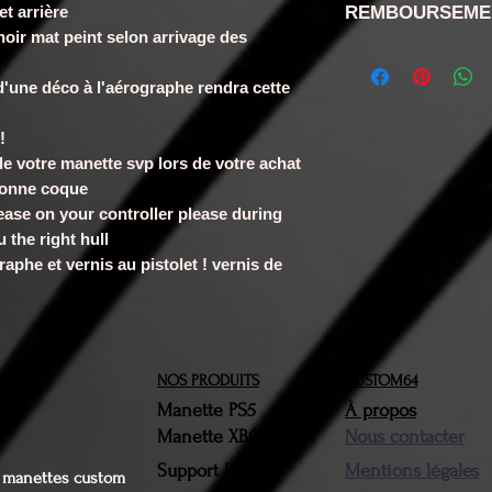
t arrière
REMBOURSEME
noir mat peint selon arrivage des
RETRACTATION
disposez confor
'une déco à l'aérographe rendra cette
de rétractation
!
la réception d
de votre manette svp lors de votre achat
retour ne sera 
bonne coque
n'aurons pas ét
ease on your controller please during
Vous devrez nou
 the right hull
produit(s) conc
raphe et vernis au pistolet ! vernis de
brefs délais. Le
devront être da
d'origine. Une f
NOS PRODUITS
possession, la
CUSTOM64
Manette PS5
À propos
au montant du (
Manette XBOX
Nous contacter
retourné(s) ser
Support PS5
frais de port et 
Mentions légales
es manettes custom