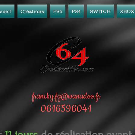
cueil
Créations
PS5
PS4
SWITCH
XBOX
francky.fg@wanadoo.fr
0616596041
t
11 jours
de réalisation avant