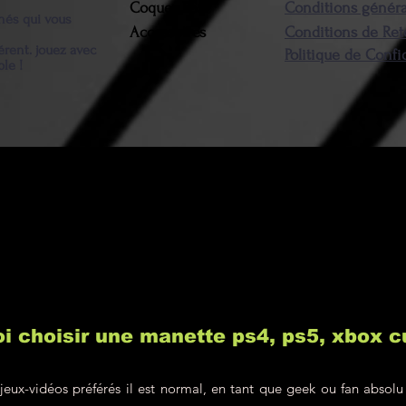
resteront à la c
Coques PS5
Conditions généra
nnés qui vous
Accessoires
Conditions de Ret
érent. jouez avec
Politique de Confi
ble !
i choisir une manette ps4, ps5, xbox 
jeux-vidéos préférés il est normal, en tant que geek ou fan absolu