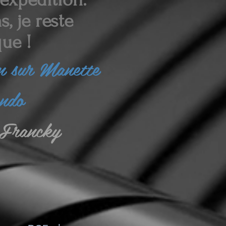
, je reste
ue !
in sur Manette
endo
Francky