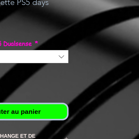
tte PS5 days
 Dualsense
*
ter au panier
CHANGE ET DE