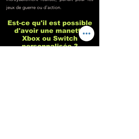
jeux de guerre ou d'action.
Est-ce qu'il est possible
d'avoir une manette
Xbox ou Switch
personnalisée ?
Chez Custom's 64 nous sommes
spécialisés dans la customisation de
manette de playstation, c'est vrai, mais
c'est parce qu'il s'agit de la console de
jeu la plus populaire (pour de nombreuses
raisons que vous connaissez sûrement). En
revanche, nous n'avons aucun problème
pour personnaliser vos manettes de Xbox,
Switch ou tout autre console ou support
sur demande. Notre philosophie est de