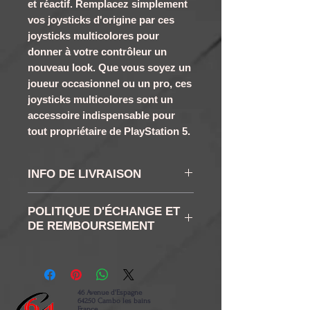
et réactif. Remplacez simplement
vos joysticks d'origine par ces
joysticks multicolores pour
donner à votre contrôleur un
nouveau look. Que vous soyez un
joueur occasionnel ou un pro, ces
joysticks multicolores sont un
accessoire indispensable pour
tout propriétaire de PlayStation 5.
INFO DE LIVRAISON
les délais varient selon les
POLITIQUE D'ÉCHANGE ET
boutons choisi, entre 3j et
DE REMBOURSEMENT
5j généralement
RETRACTATION ET
envoi par lettre suivie juste
RETOUR : Vous disposez
pour des joysticks
conformément à la loi d'un
46 Avenue d'Espagne
64250 Cambo les bains
droit de rétractation de 14
France