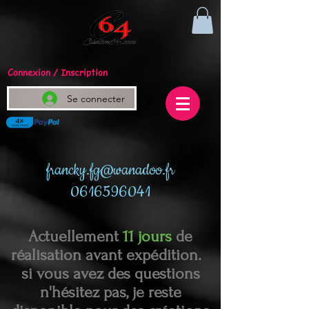
Connexion / Inscription
Se connecter
francky.fg@wanadoo.fr
0616596041
Actuellement
11 jours
de
réalisation avant expédition.
si vous avez des questions
n'hésitez pas, je reste