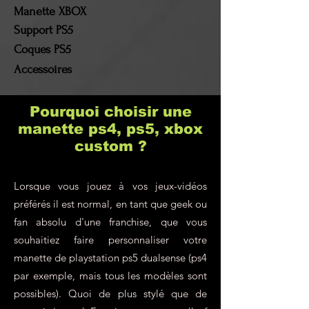
retourné(s) sera alors
Manette XBOX
remboursée. Les frais de
Support PS5
port et les frais de retour
Coques PS5
resteront à la charge du
Accessoires
client !
Pourquoi choisir une
manette ps4, ps5, xbox
custom ?
Lorsque vous jouez à vos jeux-vidéos
préférés il est normal, en tant que geek ou
fan absolu d'une franchise, que vous
souhaitiez faire personnaliser votre
manette de playstation ps5 dualsense (ps4
par exemple, mais tous les modèles sont
possibles). Quoi de plus stylé que de