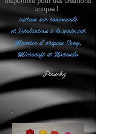
disponible pour des créations
unique !
custom sur commande
et
Réalisation à la main sur
Manette d'origine Sony,
Microsoft et Nintendo
Francky