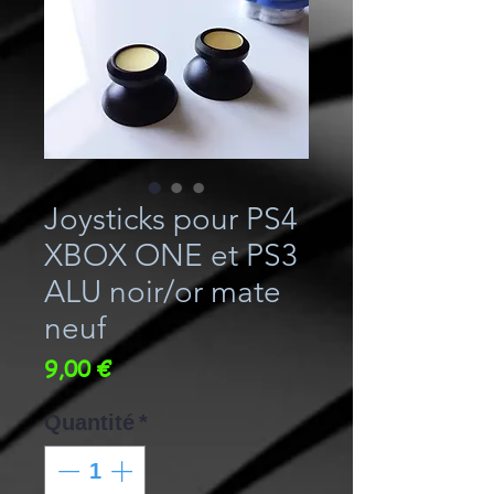
Joysticks pour PS4
XBOX ONE et PS3
ALU noir/or mate
neuf
Prix
9,00 €
Quantité
*