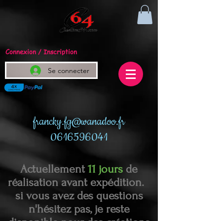
Connexion / Inscription
Se connecter
francky.fg@wanadoo.fr
0616596041
Actuellement
11 jours
de
réalisation avant expédition.
si vous avez des questions
n'hésitez pas, je reste