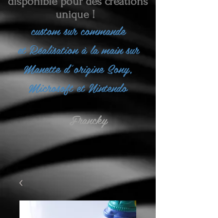
disponible pour des créations
unique !
custom sur commande
et
Réalisation à la main sur
Manette d'origine Sony,
Microsoft et Nintendo
Francky