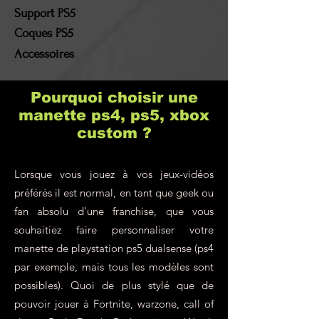
remboursée. Les frais de
Support PS5
port et les frais de retour
Coques PS5
resteront à la charge du
Accessoires
client !
Pourquoi choisir une
manette ps4, ps5, xbox
custom ?
Lorsque vous jouez à vos jeux-vidéos
préférés il est normal, en tant que geek ou
fan absolu d'une franchise, que vous
souhaitiez faire personnaliser votre
manette de playstation ps5 dualsense (ps4
par exemple, mais tous les modèles sont
possibles). Quoi de plus stylé que de
pouvoir jouer à Fortnite, warzone, call of