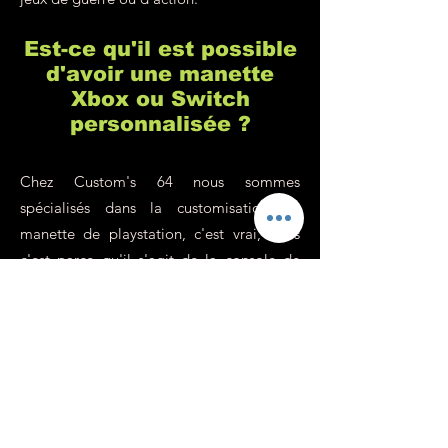
Est-ce qu'il est possible
d'avoir une manette
Xbox ou Switch
personnalisée ?
Chez Custom's 64 nous sommes
spécialisés dans la customisation de
manette de playstation, c'est vrai, mais
c'est parce qu'il s'agit de la console de
jeu la plus populaire (pour de nombreuses
raisons que vous connaissez sûrement). En
revanche, nous n'avons aucun problème
pour personnaliser vos manettes de Xbox,
Switch ou tout autre console ou support
sur demande. Notre philosophie est de
nous adapter à 100% à votre demande,