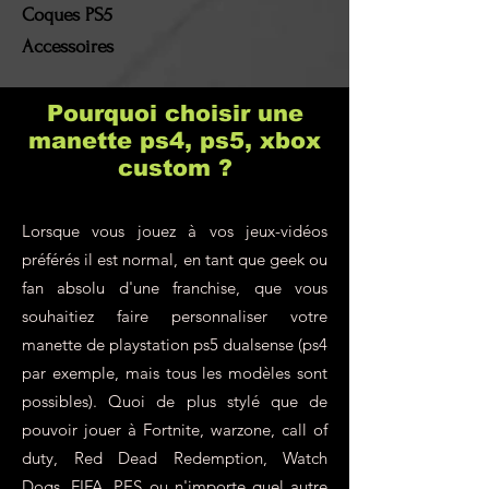
port et les frais de retour
Coques PS5
resteront à la charge du
Accessoires
client !
Pourquoi choisir une
manette ps4, ps5, xbox
custom ?
Lorsque vous jouez à vos jeux-vidéos
préférés il est normal, en tant que geek ou
fan absolu d'une franchise, que vous
souhaitiez faire personnaliser votre
manette de playstation ps5 dualsense (ps4
par exemple, mais tous les modèles sont
possibles). Quoi de plus stylé que de
pouvoir jouer à Fortnite, warzone, call of
duty, Red Dead Redemption, Watch
Dogs, FIFA, PES ou n'importe quel autre