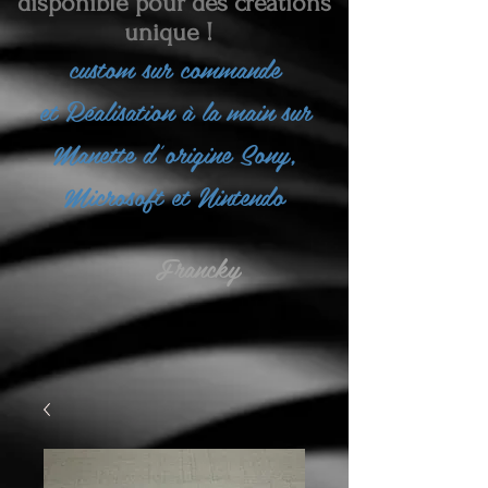
disponible pour des créations
unique !
custom sur commande
et
Réalisation à la main sur
Manette d'origine Sony,
Microsoft et Nintendo
Francky