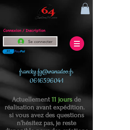
Connexion / Inscription
Se connecter
francky.fg@wanadoo.fr
0616596041
Actuellement
11 jours
de
réalisation avant expédition.
si vous avez des questions
n'hésitez pas, je reste