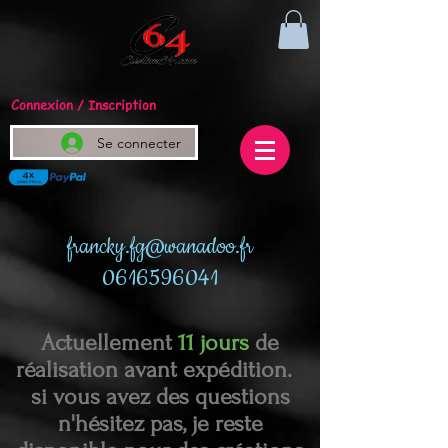
Connexion / Inscription
Se connecter
francky.fg@wanadoo.fr
0616596041
Actuellement
11 jours
de
réalisation avant expédition.
si vous avez des questions
n'hésitez pas, je reste