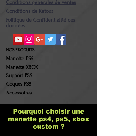
Conditions générales de ventes
Le(s) produit(s) retourné(s)
Conditions de Retour
devront être dans leur état
Politique de Confidentialité des
et emballage d'origine. Une
données
fois le colis en notre
possession, la somme
correspondante au montant
NOS PRODUITS
du (des) produit(s)
Manette PS5
retourné(s) sera alors
Manette XBOX
remboursée. Les frais de
Support PS5
port et les frais de retour
Coques PS5
resteront à la charge du
Accessoires
client !
Pourquoi choisir une
manette ps4, ps5, xbox
custom ?