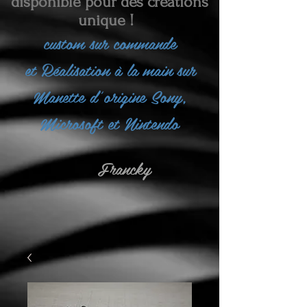
disponible pour des créations
unique !
custom sur commande
et
Réalisation à la main sur
Manette d'origine Sony,
Microsoft et Nintendo
Francky