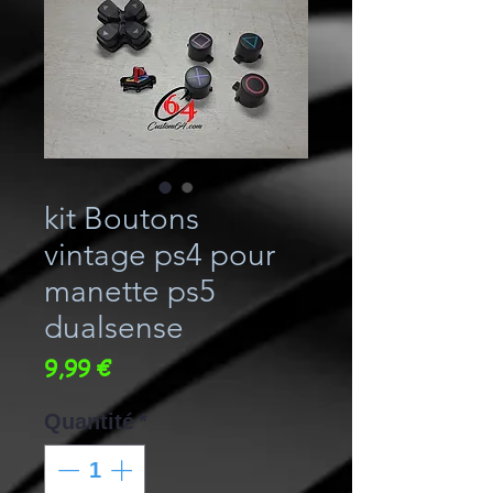
kit Boutons
vintage ps4 pour
manette ps5
dualsense
Prix
9,99 €
Quantité
*