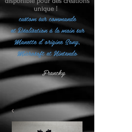
disponible pour des créations
unique !
custom sur commande
et
Réalisation à la main sur
Manette d'origine Sony,
Microsoft et Nintendo
Francky