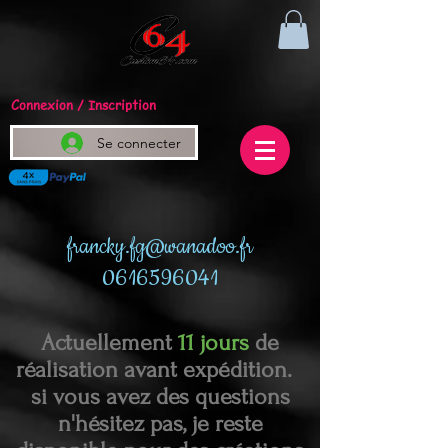
Connexion / Inscription
Se connecter
francky.fg@wanadoo.fr
0616596041
Actuellement
11 jours
de
réalisation avant expédition.
si vous avez des questions
n'hésitez pas, je reste