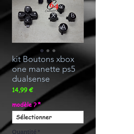
kit Boutons xbox
one manette ps5
dualsense
Prix
14,99 €
modèle ?
*
Quantité
*