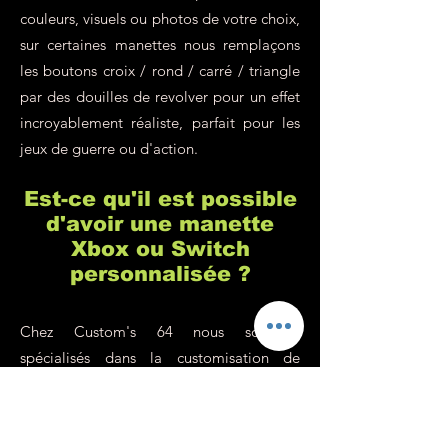
couleurs, visuels ou photos de votre choix,
sur certaines manettes nous remplaçons
les boutons croix / rond / carré / triangle
par des douilles de revolver pour un effet
incroyablement réaliste, parfait pour les
jeux de guerre ou d'action.
Est-ce qu'il est possible
d'avoir une manette
Xbox ou Switch
personnalisée ?
Chez Custom's 64 nous sommes
spécialisés dans la customisation de
manette de playstation, c'est vrai, mais
c'est parce qu'il s'agit de la console de
jeu la plus populaire (pour de nombreuses