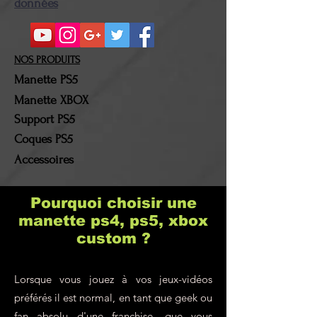
et emballage d'origine. Une
données
fois le colis en notre
possession, la somme
correspondante au montant
NOS PRODUITS
du (des) produit(s)
Manette PS5
retourné(s) sera alors
Manette XBOX
remboursée. Les frais de
Support PS5
port et les frais de retour
Coques PS5
resteront à la charge du
Accessoires
client !
Pourquoi choisir une
manette ps4, ps5, xbox
custom ?
Lorsque vous jouez à vos jeux-vidéos
préférés il est normal, en tant que geek ou
fan absolu d'une franchise, que vous