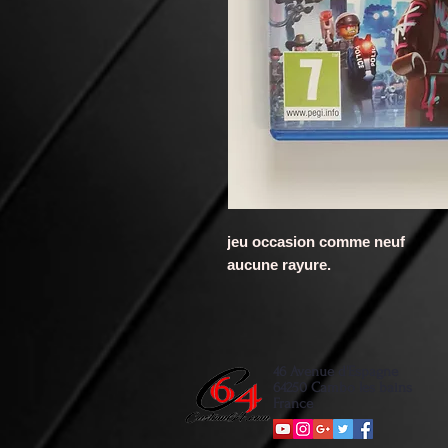
jeu occasion comme neuf
aucune rayure.
46 Avenue d'Espagne
64250 Cambo les bains
France