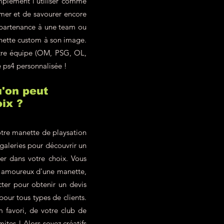
mplement l'utiliser comme
imer et de savourer encore
ppartenance à une team ou
anette custom à son image.
otre équipe (OM, PSG, OL,
e ps4 personnalisée !
'on peut
ix ?
tre manette de playsation
 galeries pour découvrir un
ter dans votre choix. Vous
z amoureux d'une manette,
ter pour obtenir un devis
our tous types de clients.
 favori, de votre club de
ites ! Alors soyez créatifs