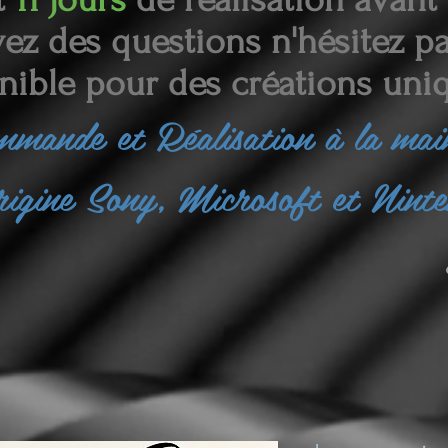
ez des questions n'hésitez pas
nible pour des créations uniq
ommande et
Réalisation à la ma
rigine Sony, Microsoft et Nint