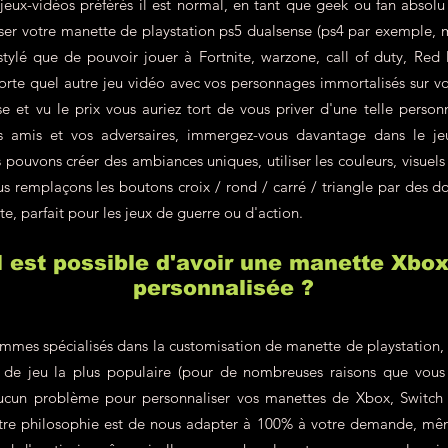
jeux-vidéos préférés il est normal, en tant que geek ou fan absolu
liser votre manette de playstation ps5 dualsense (ps4 par exemple, 
 stylé que de pouvoir jouer à Fortnite, warzone, call of duty, R
rte quel autre jeu vidéo avec vos personnages immortalisés sur v
e et vu le prix vous auriez tort de vous priver d'une telle personn
s amis et vos adversaires, immergez-vous davantage dans le j
pouvons créer des ambiances uniques, utiliser les couleurs, visuels
s remplaçons les boutons croix / rond / carré / triangle par des do
te, parfait pour les jeux de guerre ou d'action.
il est possible d'avoir une manette Xbo
personnalisée ?
mes spécialisés dans la customisation de manette de playstation, c'
le de jeu la plus populaire (pour de nombreuses raisons que vous
ucun problème pour personnaliser vos manettes de Xbox, Switch 
re philosophie est de nous adapter à 100% à votre demande, même