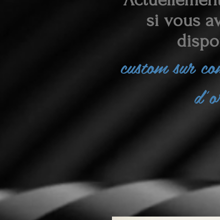
si vous av
dispo
custom sur c
d'o