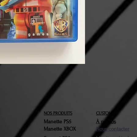
NOS PRODUITS
CUSTOM64
Manette PS5
À propos
Manette XBOX
Nous contacter