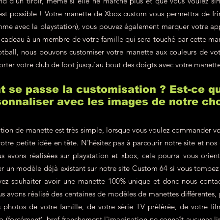
d d'un tiroir, même si elle ne marche plus et que vous voulez si
'est possible ! Votre manette de Xbox custom vous permettra de fr
omme avec la playstation), vous pouvez également marquer votre a
en cadeau à un membre de votre famille qui sera touché par cette m
ootball, nous pouvons customiser votre manette aux couleurs de v
orter votre club de foot jusqu'au bout des doigts avec votre manett
se passe la customisation ? Est-ce qu
onnaliser avec les images de notre cho
tion de manette est très simple, lorsque vous voulez commander vo
votre petite idée en tête. N'hésitez pas à parcourir notre site et nos
s avons réalisées sur playstation et xbox, cela pourra vous orien
r un modèle déjà existant sur notre site Custom 64 si vous tombe
vez souhaiter avoir une manette 100% unique et donc nous contac
 avons réalisé des centaines de modèles de manettes différentes, p
hotos de votre famille, de votre série TV préférée, de votre film
éo (forcément), bref franchement l'imagination ne connaît aucunes lim