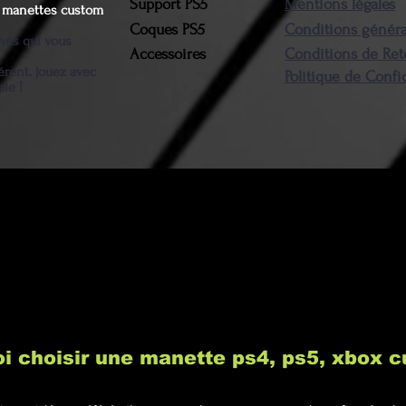
Support PS5
Mentions légales
es manettes custom
Coques PS5
Conditions généra
nnés qui vous
Accessoires
Conditions de Ret
érent. jouez avec
Politique de Confi
ble !
i choisir une manette ps4, ps5, xbox 