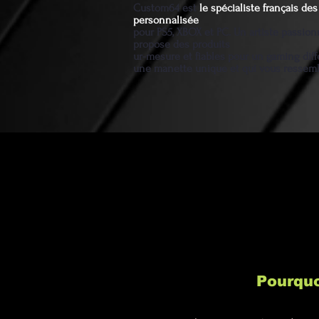
Custom64 est
le spécialiste français d
personnalisée
pour PS5, XBOX et PC. Un artiste passio
propose des produits
ur-mesure et fiables pour un gaming diff
une manette unique et qui vous ressem
Pourquo