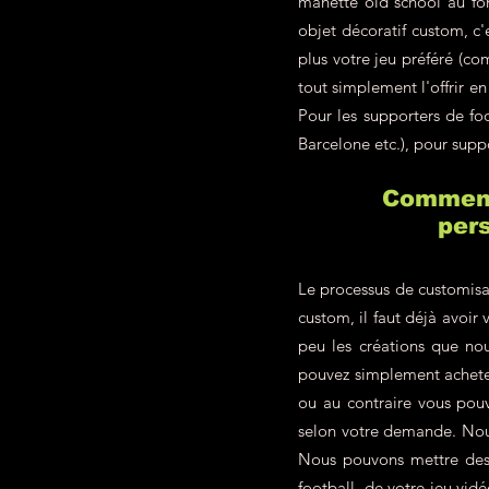
manette old school au fon
objet décoratif custom, c
plus votre jeu préféré (c
tout simplement l'offrir 
Pour les supporters de f
Barcelone etc.), pour supp
Comment 
pers
Le processus de customisa
custom, il faut déjà avoir 
peu les créations que nou
pouvez simplement achete
ou au contraire vous pou
selon votre demande. Nous
Nous pouvons mettre des p
football, de votre jeu vid