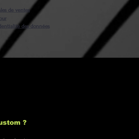
les de ventes
our
dentialité des données
custom ?