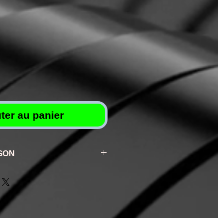
ter au panier
ISON
nt selon la poste entre 2j
ment