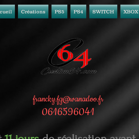
cueil
Créations
PS5
PS4
SWITCH
XBOX
francky.fg@wanadoo.fr
0616596041
t
11 jours
de réalisation avant