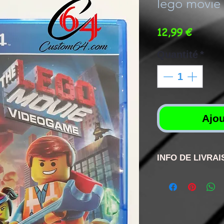
lego movie
Prix
12,99 €
Quantité
*
Ajou
INFO DE LIVRA
les délais varie
et 4j générale