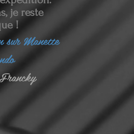
, je reste
ue !
in sur Manette
endo
Francky