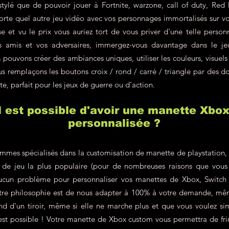
 stylé que de pouvoir jouer à Fortnite, warzone, call of duty, R
rte quel autre jeu vidéo avec vos personnages immortalisés sur v
e et vu le prix vous auriez tort de vous priver d'une telle personn
s amis et vos adversaires, immergez-vous davantage dans le j
pouvons créer des ambiances uniques, utiliser les couleurs, visuels
s remplaçons les boutons croix / rond / carré / triangle par des do
te, parfait pour les jeux de guerre ou d'action.
il est possible d'avoir une manette Xbo
personnalisée ?
mes spécialisés dans la customisation de manette de playstation, c'
le de jeu la plus populaire (pour de nombreuses raisons que vous
ucun problème pour personnaliser vos manettes de Xbox, Switch 
re philosophie est de nous adapter à 100% à votre demande, même
d d'un tiroir, même si elle ne marche plus et que vous voulez si
'est possible ! Votre manette de Xbox custom vous permettra de fr