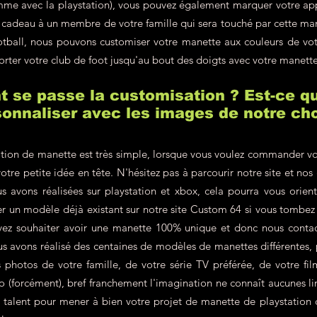
omme avec la playstation), vous pouvez également marquer votre a
en cadeau à un membre de votre famille qui sera touché par cette m
ootball, nous pouvons customiser votre manette aux couleurs de v
orter votre club de foot jusqu'au bout des doigts avec votre manett
se passe la customisation ? Est-ce qu
onnaliser avec les images de notre cho
tion de manette est très simple, lorsque vous voulez commander vo
votre petite idée en tête. N'hésitez pas à parcourir notre site et nos
s avons réalisées sur playstation et xbox, cela pourra vous orien
r un modèle déjà existant sur notre site Custom 64 si vous tombe
vez souhaiter avoir une manette 100% unique et donc nous contac
 avons réalisé des centaines de modèles de manettes différentes, p
hotos de votre famille, de votre série TV préférée, de votre film
éo (forcément), bref franchement l'imagination ne connaît aucunes lim
re talent pour mener à bien votre projet de manette de playstation