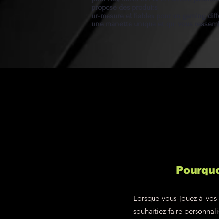
propose des produits
ur-mesure et fiables pour un gaming diff
une manette unique et qui vous ressem
Pourquo
Lorsque vous jouez à vos 
souhaitiez faire personna