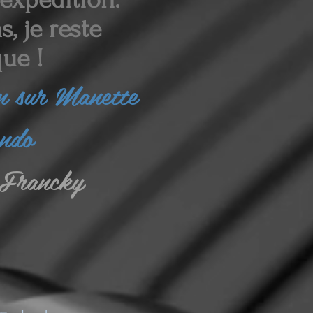
, je reste
ue !
in sur Manette
endo
Francky