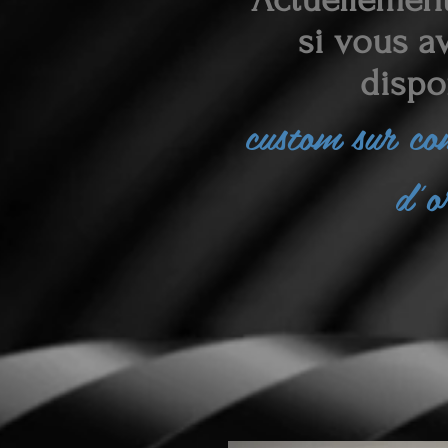
si vous av
dispo
custom sur c
d'o