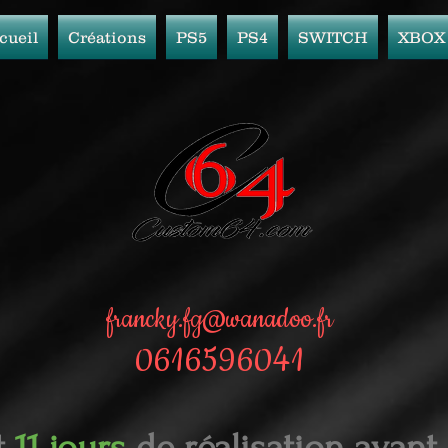
cueil
Créations
PS5
PS4
SWITCH
XBOX
francky.fg@wanadoo.fr
0616596041
t
11 jours
de réalisation avant