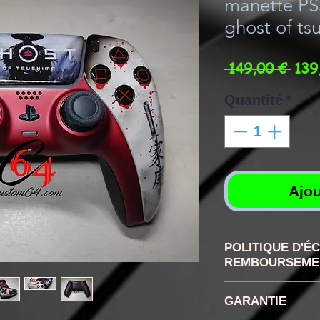
manette PS
ghost of ts
Prix
 149,00 € 
139
orig
Quantité
*
Ajou
POLITIQUE D'É
REMBOURSEME
RETRACTATION
GARANTIE
disposez confor