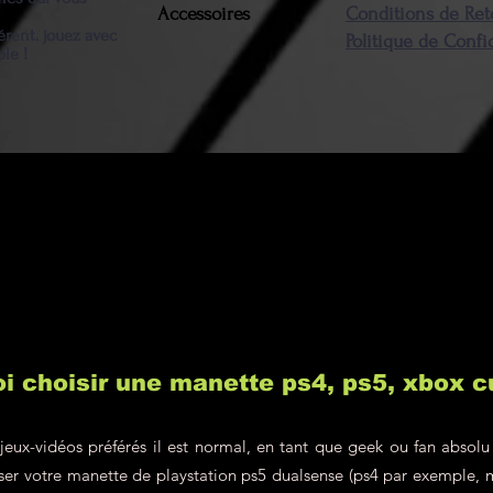
Accessoires
Conditions de Ret
érent. jouez avec
Politique de Confi
ble !
i choisir une manette ps4, ps5, xbox 
jeux-vidéos préférés il est normal, en tant que geek ou fan absolu
liser votre manette de playstation ps5 dualsense (ps4 par exemple, 