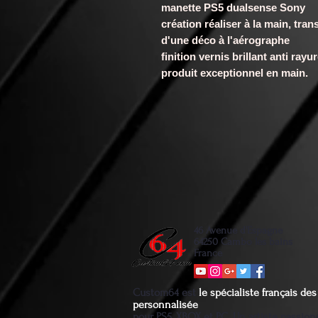
manette PS5 dualsense Sony
création réaliser à la main, t
d'une déco à l'aérographe
finition vernis brillant anti ray
produit exceptionnel en main.
46 Avenue d'Espagne
64250 Cambo les bains
France
Custom64 est
le spécialiste français d
personnalisée
pour PS5, XBOX et PC. Un artiste passio