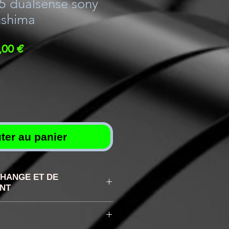
5 dualsense sony
ushima
Prix
,00 €
inal
promotionnel
ter au panier
CHANGE ET DE
NT
 ET RETOUR : Vous
mément à la loi d'un droit