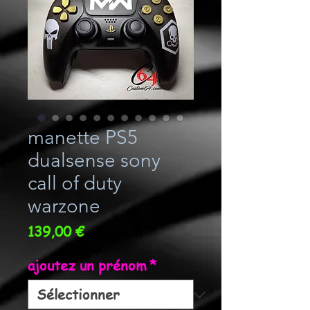
manette PS5
dualsense sony
call of duty
warzone
Prix
139,00 €
ajoutez un prénom
*