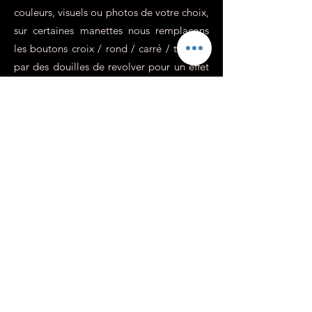
couleurs, visuels ou photos de votre choix,
sur certaines manettes nous remplaçons
les boutons croix / rond / carré / triangle
par des douilles de revolver pour un effet
incroyablement réaliste, parfait pour les
jeux de guerre ou d'action.
Est-ce qu'il est possible
d'avoir une manette
Xbox ou Switch
personnalisée ?
Chez Custom's 64 nous sommes
spécialisés dans la customisation de
manette de playstation, c'est vrai, mais
c'est parce qu'il s'agit de la console de
jeu la plus populaire (pour de nombreuses