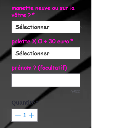
manette neuve ou sur la
vôtre ?
*
palette X O + 30 euro
*
prénom ? (facultatif)
0/500
Quantité
*