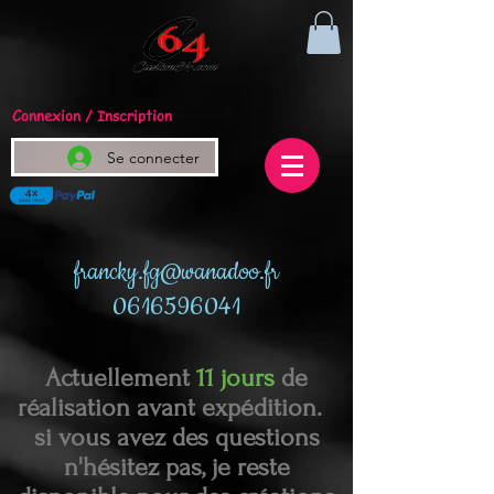
Connexion / Inscription
Se connecter
francky.fg@wanadoo.fr
0616596041
Actuellement
11 jours
de
réalisation avant expédition.
si vous avez des questions
n'hésitez pas, je reste