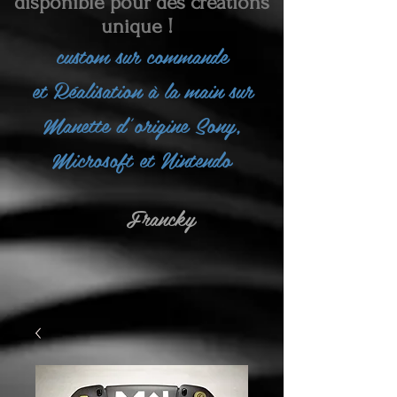
disponible pour des créations
unique !
custom sur commande
et
Réalisation à la main sur
Manette d'origine Sony,
Microsoft et Nintendo
Francky