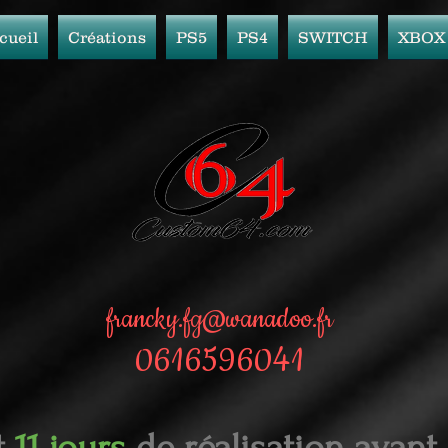
cueil
Créations
PS5
PS4
SWITCH
XBOX
francky.fg@wanadoo.fr
0616596041
t
11 jours
de réalisation avant