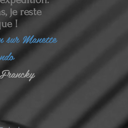
, je reste
ue !
in sur Manette
endo
Francky