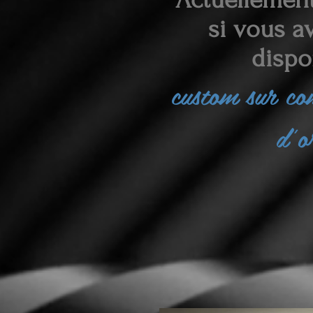
si vous av
dispo
custom sur c
d'o