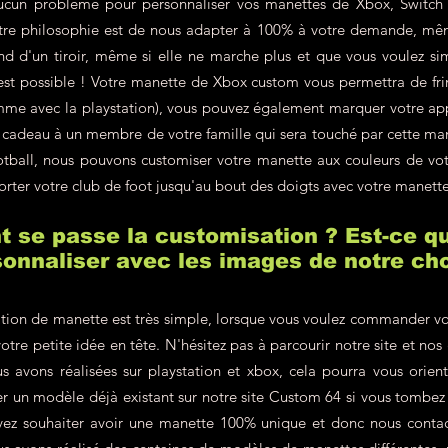
ucun problème pour personnaliser vos manettes de Xbox, Switch 
re philosophie est de nous adapter à 100% à votre demande, même
d d'un tiroir, même si elle ne marche plus et que vous voulez si
'est possible ! Votre manette de Xbox custom vous permettra de fr
omme avec la playstation), vous pouvez également marquer votre a
en cadeau à un membre de votre famille qui sera touché par cette m
ootball, nous pouvons customiser votre manette aux couleurs de v
orter votre club de foot jusqu'au bout des doigts avec votre manett
se passe la customisation ? Est-ce qu
onnaliser avec les images de notre cho
tion de manette est très simple, lorsque vous voulez commander vo
votre petite idée en tête. N'hésitez pas à parcourir notre site et nos
s avons réalisées sur playstation et xbox, cela pourra vous orien
r un modèle déjà existant sur notre site Custom 64 si vous tombe
vez souhaiter avoir une manette 100% unique et donc nous contac