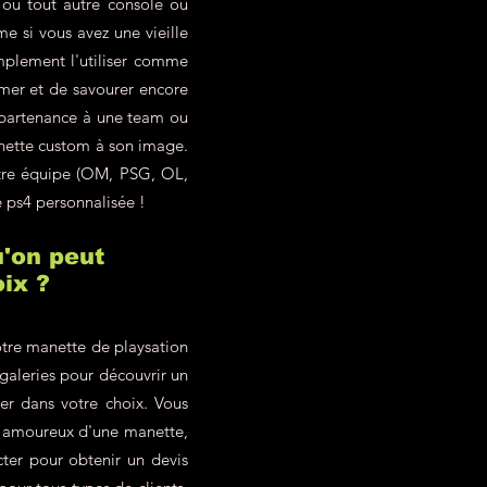
ou tout autre console ou
 si vous avez une vieille
mplement l'utiliser comme
imer et de savourer encore
ppartenance à une team ou
anette custom à son image.
otre équipe (OM, PSG, OL,
e ps4 personnalisée !
'on peut
ix ?
tre manette de playsation
 galeries pour découvrir un
ter dans votre choix. Vous
z amoureux d'une manette,
ter pour obtenir un devis