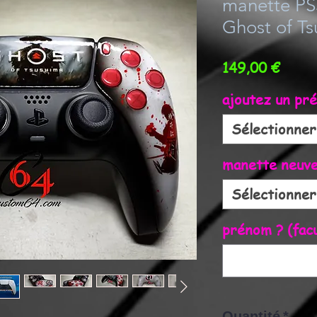
manette PS
Ghost of T
Prix
149,00 €
ajoutez un pr
Sélectionner
manette neuve 
Sélectionner
prénom ? (facu
Quantité
*