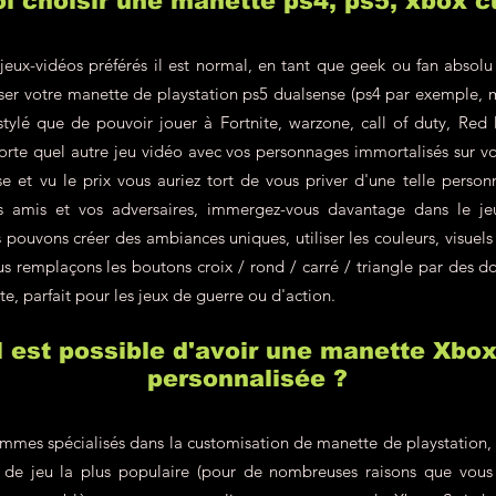
i choisir une manette ps4, ps5, xbox 
jeux-vidéos préférés il est normal, en tant que geek ou fan absolu
liser votre manette de playstation ps5 dualsense (ps4 par exemple, 
 stylé que de pouvoir jouer à Fortnite, warzone, call of duty, R
rte quel autre jeu vidéo avec vos personnages immortalisés sur v
e et vu le prix vous auriez tort de vous priver d'une telle personn
s amis et vos adversaires, immergez-vous davantage dans le j
pouvons créer des ambiances uniques, utiliser les couleurs, visuels
s remplaçons les boutons croix / rond / carré / triangle par des do
te, parfait pour les jeux de guerre ou d'action.
il est possible d'avoir une manette Xbo
personnalisée ?
mes spécialisés dans la customisation de manette de playstation, c'
le de jeu la plus populaire (pour de nombreuses raisons que vous