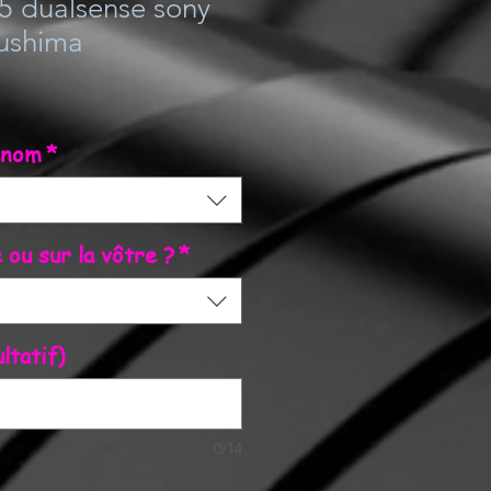
5 dualsense sony
sushima
énom
*
ou sur la vôtre ?
*
ltatif)
0/14