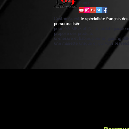
France
Custom64 est
le spécialiste français d
personnalisée
pour PS5, XBOX et PC. Un artiste passio
propose des produits
ur-mesure et fiables pour un gaming diff
une manette unique et qui vous ressem