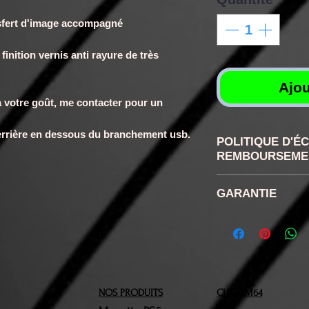
ransfert d'image accompagné
 finition vernis anti rayure de très
Ajou
 à votre goût, me contacter pour un
errière en dessous du branchement usb.
POLITIQUE D'É
REMBOURSEME
RETRACTATION
GARANTIE
disposez confor
de rétractation
6 mois
la réception d
retour ne sera 
n'aurons pas ét
NOS PRODUITS
CUSTOM64
Vous devrez nou