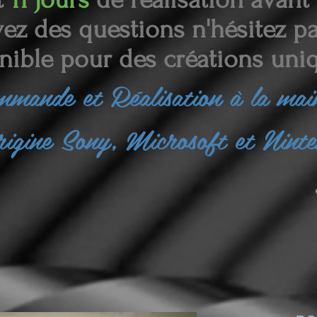
ez des questions n'hésitez pas
nible pour des créations uniq
ommande et
Réalisation à la ma
rigine Sony, Microsoft et Nint