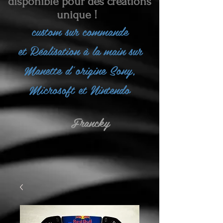
disponible pour des créations
unique !
custom sur commande
et
Réalisation à la main sur
Manette d'origine Sony,
Microsoft et Nintendo
Francky