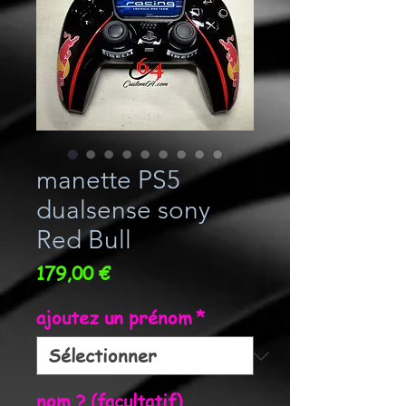
manette PS5
dualsense sony
Red Bull
Prix
179,00 €
ajoutez un prénom
*
nom ? (facultatif)