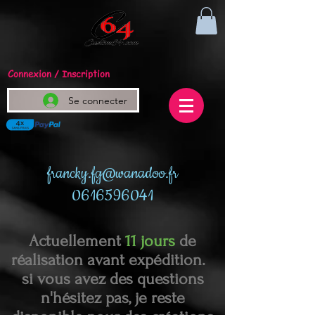
Connexion / Inscription
Se connecter
francky.fg@wanadoo.fr
0616596041
Actuellement
11 jours
de
réalisation avant expédition.
si vous avez des questions
n'hésitez pas, je reste