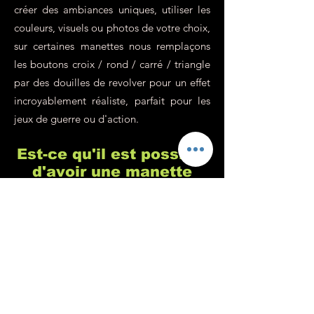
créer des ambiances uniques, utiliser les
couleurs, visuels ou photos de votre choix,
sur certaines manettes nous remplaçons
les boutons croix / rond / carré / triangle
par des douilles de revolver pour un effet
incroyablement réaliste, parfait pour les
jeux de guerre ou d'action.
Est-ce qu'il est possible
d'avoir une manette
Xbox ou Switch
personnalisée ?
Chez Custom's 64 nous sommes
spécialisés dans la customisation de
manette de playstation, c'est vrai, mais
c'est parce qu'il s'agit de la console de