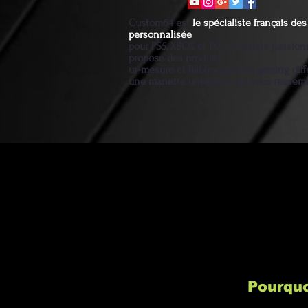
Custom64 est
le spécialiste français d
personnalisée
pour PS5, XBOX et PC. Un artiste passio
propose des produits
ur-mesure et fiables pour un gaming diff
une manette unique et qui vous ressem
Pourquo