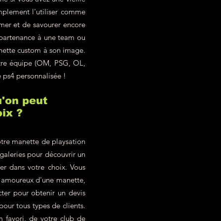
mplement l'utiliser comme
imer et de savourer encore
ppartenance à une team ou
anette custom à son image.
otre équipe (OM, PSG, OL,
e ps4 personnalisée !
'on peut
ix ?
tre manette de playsation
 galeries pour découvrir un
ter dans votre choix. Vous
z amoureux d'une manette,
ter pour obtenir un devis
our tous types de clients.
 favori, de votre club de