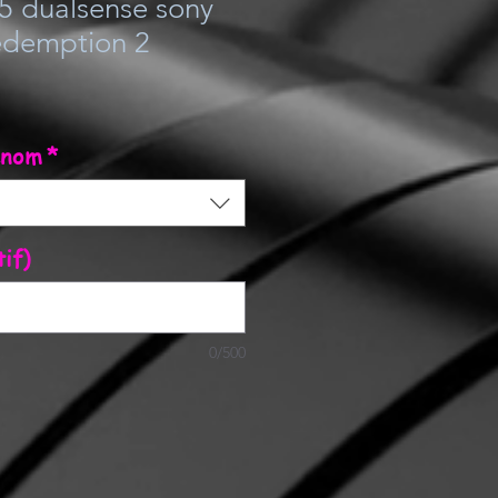
5 dualsense sony
edemption 2
énom
*
tif)
0/500