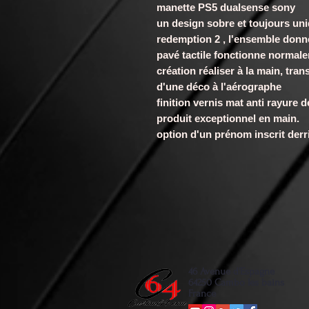
manette PS5 dualsense sony
un design sobre et toujours un
redemption 2 , l'ensemble donn
pavé tactile fonctionne normal
création réaliser à la main, t
d'une déco à l'aérographe
finition vernis mat anti rayure 
produit exceptionnel en main.
option d'un prénom inscrit derr
46 Avenue d'Espagne
64250 Cambo les bains
France