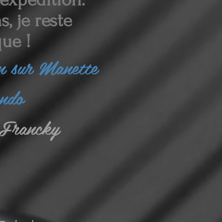
, je reste
ue !
in sur Manette
endo
Francky