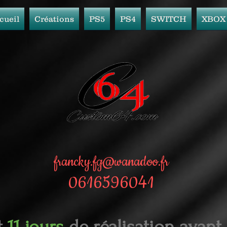
cueil
Créations
PS5
PS4
SWITCH
XBOX
francky.fg@wanadoo.fr
0616596041
t
11 jours
de réalisation avant