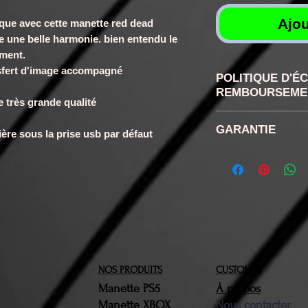
Ajou
ique avec cette manette red dead
e une belle harmonie. bien entendu le
ement.
ransfert d'image accompagné
POLITIQUE D'É
REMBOURSEME
de très grande qualité
RETRACTATION
GARANTIE
ière sous la prise usb par défaut
disposez confor
de rétractation
6 mois
la réception d
retour ne sera 
n'aurons pas ét
Vous devrez nou
produit(s) conc
brefs délais. Le
NOS PRODUITS
CUSTOM64
devront être da
Manette PS5
À propos
Manette XBOX
d'origine. Une f
Nous contacter