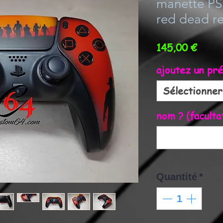
manette PS
red dead r
Prix
145,00 €
ajoutez un pr
Sélectionner
nom ? (faculta
Quantité
*