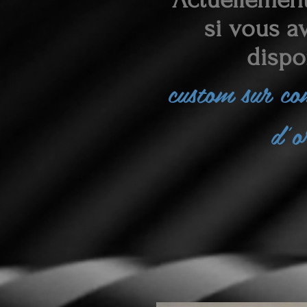
si vous av
dispo
custom sur c
d'o