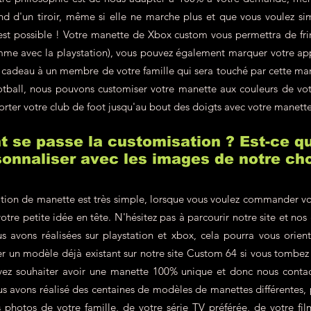
d d'un tiroir, même si elle ne marche plus et que vous voulez si
'est possible ! Votre manette de Xbox custom vous permettra de fr
omme avec la playstation), vous pouvez également marquer votre a
en cadeau à un membre de votre famille qui sera touché par cette m
ootball, nous pouvons customiser votre manette aux couleurs de v
orter votre club de foot jusqu'au bout des doigts avec votre manett
se passe la customisation ? Est-ce qu
onnaliser avec les images de notre cho
tion de manette est très simple, lorsque vous voulez commander vo
votre petite idée en tête. N'hésitez pas à parcourir notre site et nos
s avons réalisées sur playstation et xbox, cela pourra vous orien
r un modèle déjà existant sur notre site Custom 64 si vous tombe
vez souhaiter avoir une manette 100% unique et donc nous contac
 avons réalisé des centaines de modèles de manettes différentes, p
hotos de votre famille, de votre série TV préférée, de votre film