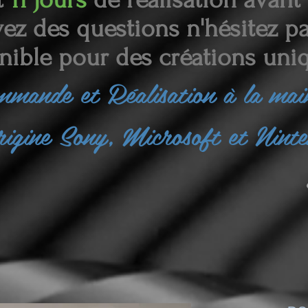
ez des questions n'hésitez pas
nible pour des créations uniq
ommande et
Réalisation à la ma
rigine Sony, Microsoft et Nint