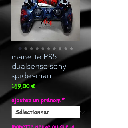
manette PS5
dualsense sony
spider-man
Prix
169,00 €
ajoutez un prénom
*
manette neuve ou sur la