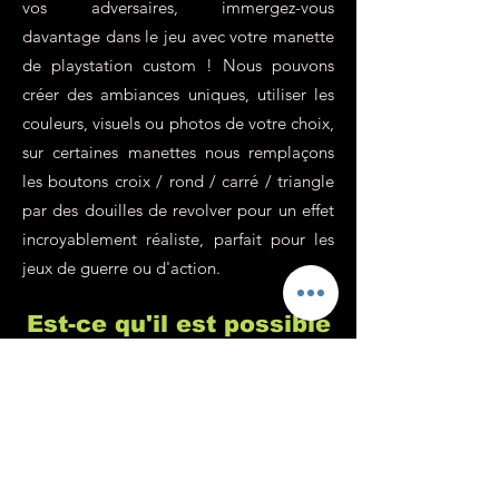
vos adversaires, immergez-vous
davantage dans le jeu avec votre manette
de playstation custom ! Nous pouvons
créer des ambiances uniques, utiliser les
couleurs, visuels ou photos de votre choix,
sur certaines manettes nous remplaçons
les boutons croix / rond / carré / triangle
par des douilles de revolver pour un effet
incroyablement réaliste, parfait pour les
jeux de guerre ou d'action.
Est-ce qu'il est possible
d'avoir une manette
Xbox ou Switch
personnalisée ?
Chez Custom's 64 nous sommes