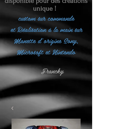
disponible pour des créations
unique !
custom sur commande
et
Réalisation à la main sur
Manette d'origine Sony,
Microsoft et Nintendo
Francky