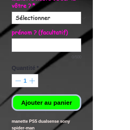
vôtre ?
*
prénom ? (facultatif)
0/500
Quantité
*
Ajouter au panier
manette PS5 dualsense sony
spider-man