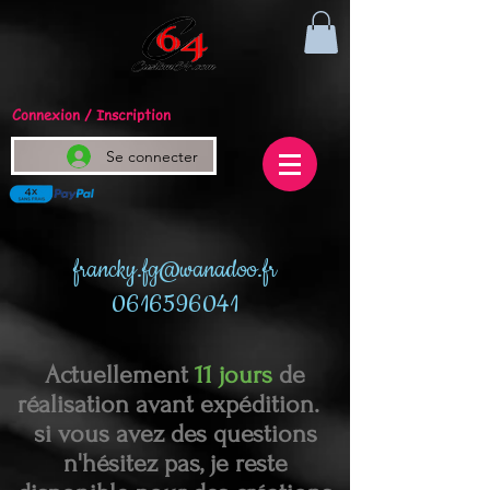
Connexion / Inscription
Se connecter
francky.fg@wanadoo.fr
0616596041
Actuellement
11 jours
de
réalisation avant expédition.
si vous avez des questions
n'hésitez pas, je reste