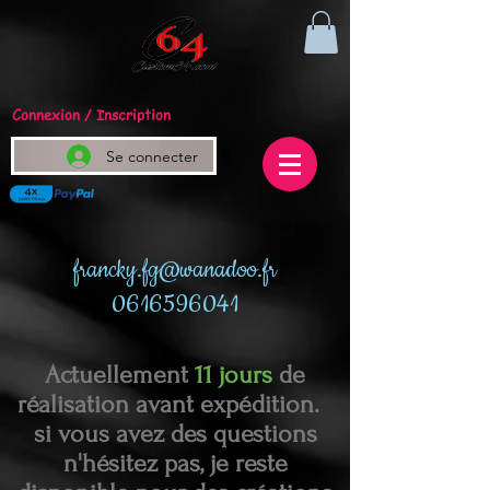
Connexion / Inscription
Se connecter
francky.fg@wanadoo.fr
0616596041
Actuellement
11 jours
de
réalisation avant expédition.
si vous avez des questions
n'hésitez pas, je reste