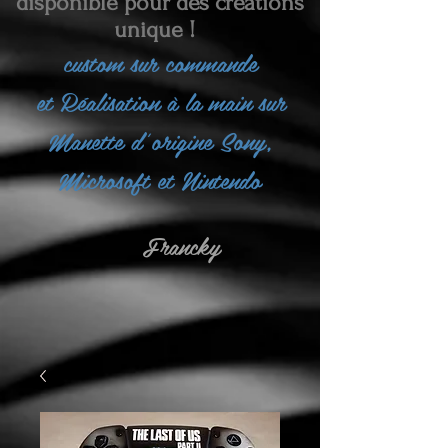
disponible pour des créations
unique !
custom sur commande
et
Réalisation à la main sur
Manette d'origine Sony,
Microsoft et Nintendo
Francky