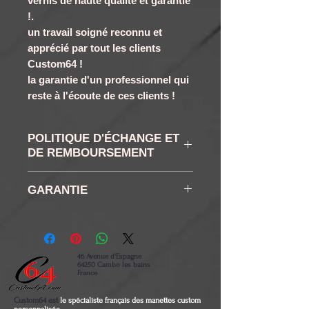
vernis de haute qualité et garantie
!.
un travail soigné reconnu et
apprécié par tout les clients
Custom64 !
la garantie d'un professionnel qui
reste à l'écoute de ces clients !
POLITIQUE D'ÉCHANGE ET
DE REMBOURSEMENT
RETRACTATION ET
GARANTIE
RETOUR : Vous disposez
conformément à la loi d'un
6 mois
droit de rétractation de 14
jours à compter de la
46 Avenue d'Espagne
64250 Cambo les bains
réception de votre
France
commande . Aucun retour
Custom64 est
le spécialiste français des manettes custom