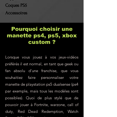
client !
Coques PS5
Accessoires
Pourquoi choisir une
manette ps4, ps5, xbox
custom ?
Lorsque vous jouez à vos jeux-vidéos
préférés il est normal, en tant que geek ou
fan absolu d'une franchise, que vous
souhaitiez faire personnaliser votre
manette de playstation ps5 dualsense (ps4
par exemple, mais tous les modèles sont
possibles). Quoi de plus stylé que de
pouvoir jouer à Fortnite, warzone, call of
duty, Red Dead Redemption, Watch