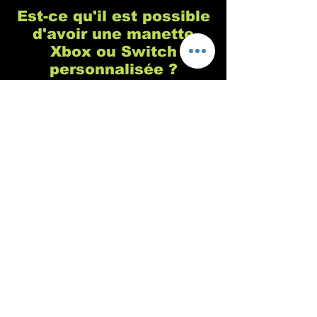
Est-ce qu'il est possible
d'avoir une manette
Xbox ou Switch
personnalisée ?
Chez Custom's 64 nous sommes
spécialisés dans la customisation de
manette de playstation, c'est vrai, mais
c'est parce qu'il s'agit de la console de
jeu la plus populaire (pour de nombreuses
raisons que vous connaissez sûrement). En
revanche, nous n'avons aucun problème
pour personnaliser vos manettes de Xbox,
Switch ou tout autre console ou support
sur demande. Notre philosophie est de
nous adapter à 100% à votre demande,
même si vous avez une vieille manette old