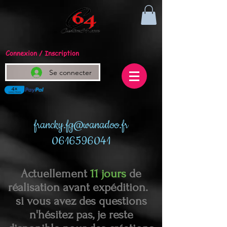
Connexion / Inscription
Se connecter
francky.fg@wanadoo.fr
0616596041
Actuellement
11 jours
de
réalisation avant expédition.
si vous avez des questions
n'hésitez pas, je reste