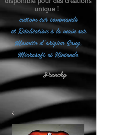
disponible pour des créations
unique !
custom sur commande
et
Réalisation à la main sur
Manette d'origine Sony,
Microsoft et Nintendo
Francky