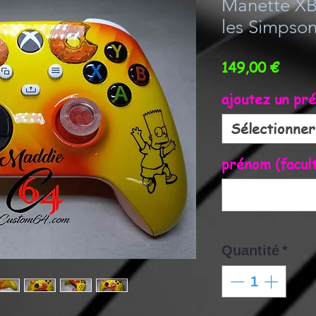
Manette XB
les Simpso
Prix
149,00 €
ajoutez un pr
Sélectionner
prénom (facult
Quantité
*