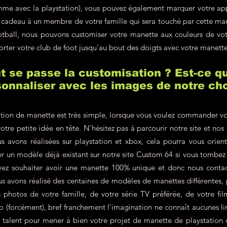
omme avec la playstation), vous pouvez également marquer votre a
en cadeau à un membre de votre famille qui sera touché par cette m
ootball, nous pouvons customiser votre manette aux couleurs de v
orter votre club de foot jusqu'au bout des doigts avec votre manett
se passe la customisation ? Est-ce qu
onnaliser avec les images de notre cho
tion de manette est très simple, lorsque vous voulez commander vo
votre petite idée en tête. N'hésitez pas à parcourir notre site et nos
s avons réalisées sur playstation et xbox, cela pourra vous orien
r un modèle déjà existant sur notre site Custom 64 si vous tombe
vez souhaiter avoir une manette 100% unique et donc nous contac
 avons réalisé des centaines de modèles de manettes différentes, p
hotos de votre famille, de votre série TV préférée, de votre film
éo (forcément), bref franchement l'imagination ne connaît aucunes lim
re talent pour mener à bien votre projet de manette de playstation