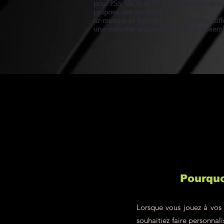
pour PS5, XBOX et PC. Un artiste passio
propose des produits
ur-mesure et fiables pour un gaming diff
une manette unique et qui vous ressem
Pourquo
Lorsque vous jouez à vos 
souhaitiez faire personna