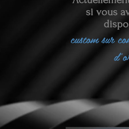
si vous av
dispo
custom sur c
d'o