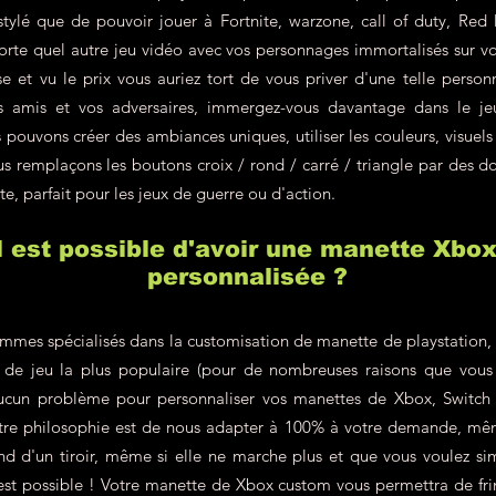
 stylé que de pouvoir jouer à Fortnite, warzone, call of duty, R
rte quel autre jeu vidéo avec vos personnages immortalisés sur v
e et vu le prix vous auriez tort de vous priver d'une telle personn
s amis et vos adversaires, immergez-vous davantage dans le j
pouvons créer des ambiances uniques, utiliser les couleurs, visuels
s remplaçons les boutons croix / rond / carré / triangle par des do
te, parfait pour les jeux de guerre ou d'action.
il est possible d'avoir une manette Xbo
personnalisée ?
mes spécialisés dans la customisation de manette de playstation, c'
le de jeu la plus populaire (pour de nombreuses raisons que vous
ucun problème pour personnaliser vos manettes de Xbox, Switch 
re philosophie est de nous adapter à 100% à votre demande, même
d d'un tiroir, même si elle ne marche plus et que vous voulez si
'est possible ! Votre manette de Xbox custom vous permettra de fr