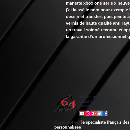
manette xbox one serie x neuve
j'ai laissé le nom pour exemple 
dessin et transfert puis peinte à
vernis de haute qualité anti rayu
un travail soigné reconnu et app
la garantie d'un professionnel qu
46 Avenue d'Espagne
64250 Cambo les bains
France
Custom64 est
le spécialiste français d
personnalisée