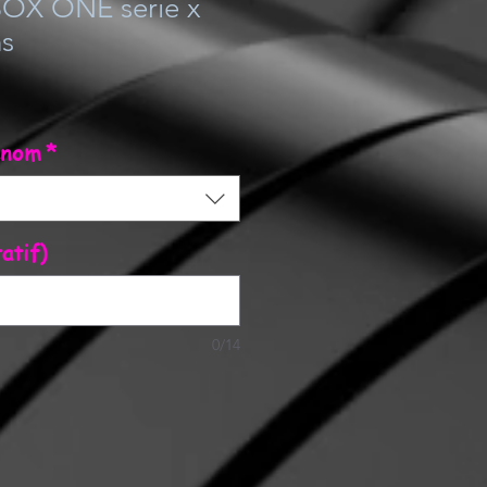
OX ONE serie x
ns
énom
*
atif)
0/14