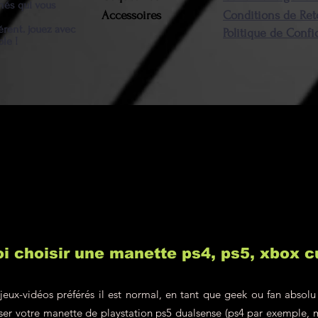
nnés qui vous
Accessoires
Conditions de Ret
possession, la
érent. jouez avec
Politique de Confi
au montant du (
ble !
retourné(s) ser
frais de port et 
resteront à la c
i choisir une manette ps4, ps5, xbox 
jeux-vidéos préférés il est normal, en tant que geek ou fan absolu
liser votre manette de playstation ps5 dualsense (ps4 par exemple, 