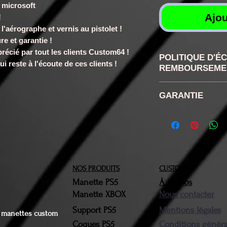
 microsoft
Ajou
!
 l'aérographe et vernis au pistolet !
re et garantie !
récié par tout les clients Custom64 !
POLITIQUE D'É
i reste à l'écoute de ces clients !
REMBOURSEME
RETRACTATION
GARANTIE
disposez confor
de rétractation
6 mois
la réception d
retour ne sera 
n'aurons pas ét
NOS PRODUITS
CUSTOM64
Vous devrez nou
Manette PS5
À propos
produit(s) conc
Manette XBOX
Nous contacter
brefs délais. Le
Support PS5
Mentions légales
devront être da
es manettes custom
Coques PS5
Conditions généra
d'origine. Une f