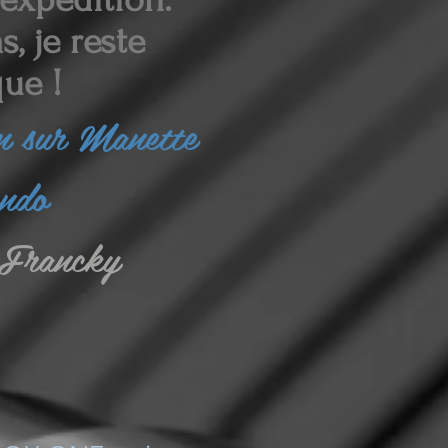
, je reste
ue !
in sur Manette
endo
Francky