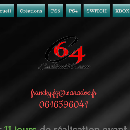
cueil
Créations
PS5
PS4
SWITCH
XBOX
francky.fg@wanadoo.fr
0616596041
t
11 jours
de réalisation avant