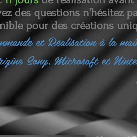
ez des questions n'hésitez pas
nible pour des créations uniq
ommande et
Réalisation à la ma
rigine Sony, Microsoft et Nint