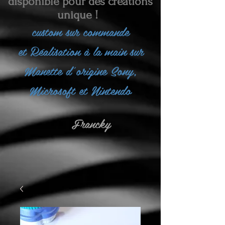
disponible pour des créations
unique !
custom sur commande
et
Réalisation à la main sur
Manette d'origine Sony,
Microsoft et Nintendo
Francky