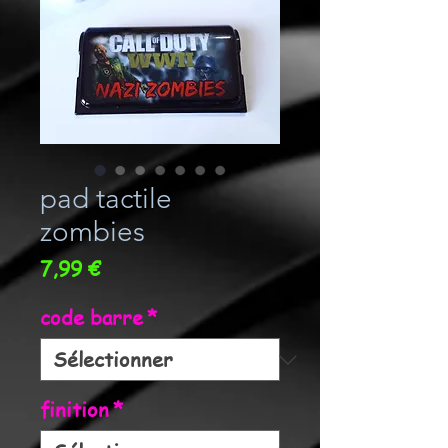
pad tactile
zombies
Prix
7,99 €
code barre
*
finition
*