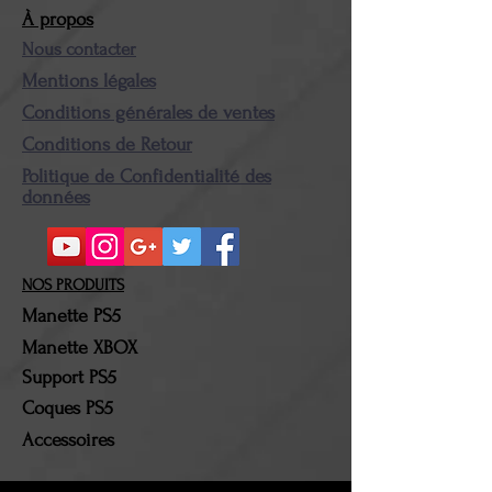
prévenus au préalable.
À propos
Vous devrez nous retourner
Nous contacter
le(s) produit(s) concerné(s)
Mentions légales
dans les plus brefs délais.
Conditions générales de ventes
Le(s) produit(s) retourné(s)
Conditions de Retour
devront être dans leur état
Politique de Confidentialité des
et emballage d'origine. Une
données
fois le colis en notre
possession, la somme
correspondante au montant
NOS PRODUITS
du (des) produit(s)
Manette PS5
retourné(s) sera alors
Manette XBOX
remboursée. Les frais de
Support PS5
port et les frais de retour
Coques PS5
resteront à la charge du
Accessoires
client !