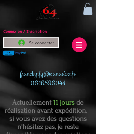
Connexion / Inscription
Se connecter
francky.fg@wanadoo.fr
0616596041
Actuellement
11 jours
de
réalisation avant expédition.
si vous avez des questions
n'hésitez pas, je reste