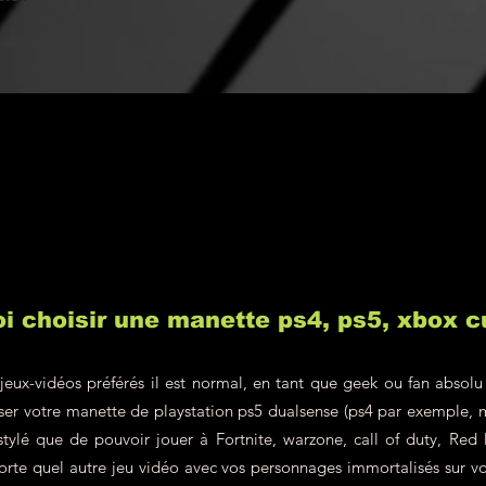
possession, la
au montant du (
retourné(s) ser
frais de port et 
resteront à la c
i choisir une manette ps4, ps5, xbox 
jeux-vidéos préférés il est normal, en tant que geek ou fan absolu
liser votre manette de playstation ps5 dualsense (ps4 par exemple, 
 stylé que de pouvoir jouer à Fortnite, warzone, call of duty, R
rte quel autre jeu vidéo avec vos personnages immortalisés sur v