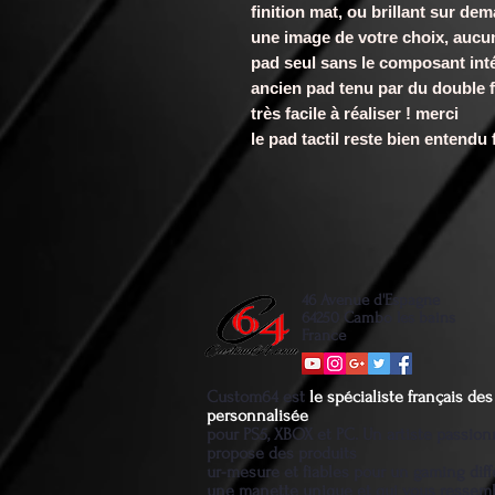
finition mat, ou brillant sur d
une image de votre choix, aucun
pad seul sans le composant inté
ancien pad tenu par du double fac
très facile à réaliser ! merci
le pad tactil reste bien entend
46 Avenue d'Espagne
64250 Cambo les bains
France
Custom64 est
le spécialiste français d
personnalisée
pour PS5, XBOX et PC. Un artiste passio
propose des produits
ur-mesure et fiables pour un gaming diff
une manette unique et qui vous ressem