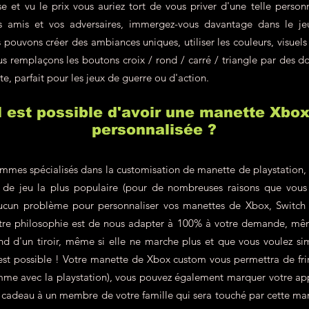
e et vu le prix vous auriez tort de vous priver d'une telle personn
s amis et vos adversaires, immergez-vous davantage dans le j
pouvons créer des ambiances uniques, utiliser les couleurs, visuels
s remplaçons les boutons croix / rond / carré / triangle par des do
te, parfait pour les jeux de guerre ou d'action.
il est possible d'avoir une manette Xbo
personnalisée ?
mes spécialisés dans la customisation de manette de playstation, c'
le de jeu la plus populaire (pour de nombreuses raisons que vous
ucun problème pour personnaliser vos manettes de Xbox, Switch 
re philosophie est de nous adapter à 100% à votre demande, même
d d'un tiroir, même si elle ne marche plus et que vous voulez si
'est possible ! Votre manette de Xbox custom vous permettra de fr
omme avec la playstation), vous pouvez également marquer votre a
en cadeau à un membre de votre famille qui sera touché par cette m