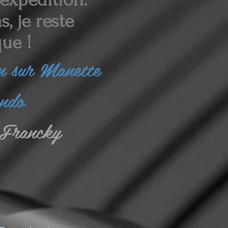
, je reste
ue !
in sur Manette
endo
Francky