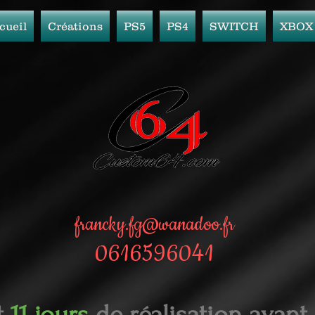
cueil
Créations
PS5
PS4
SWITCH
XBOX
francky.fg@wanadoo.fr
0616596041
t
11 jours
de réalisation avant