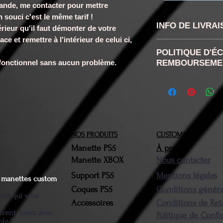
emande, me contacter pour mettre
 souci c'est le même tarif !
INFO DE LIVRA
rieur qu'il faut démonter de votre
e et remettre à l'intérieur de celui ci,
les délais varie
POLITIQUE D'É
boutons choisi, 
u fonctionnel sans aucun problème.
REMBOURSEME
7j généralemen
RETRACTATION
disposez confor
de rétractation
la réception d
NOS PRODUITS
CUSTOM64
retour ne sera 
Manette PS5
À propos
n'aurons pas ét
Manette XBOX
Nous contacter
Vous devrez nou
Support PS5
Mentions légales
produit(s) conc
es manettes custom
Coques PS5
Conditions généra
brefs délais. Le
nnés qui vous
Accessoires
Conditions de Ret
devront être da
érent. jouez avec
Politique de Confi
d'origine. Une f
ble !