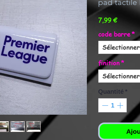
pad tactile
Prix
7,99 €
code barre
*
Sélectionner
finition
*
Sélectionner
Quantité
*
Ajou