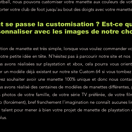
ootball, nous pouvons customiser votre manette aux couleurs de v
orter votre club de foot jusqu'au bout des doigts avec votre manett
se passe la customisation ? Est-ce qu
onnaliser avec les images de notre cho
tion de manette est très simple, lorsque vous voulez commander vo
votre petite idée en tête. N'hésitez pas à parcourir notre site et nos
s avons réalisées sur playstation et xbox, cela pourra vous orien
r un modèle déjà existant sur notre site Custom 64 si vous tombe
vez souhaiter avoir une manette 100% unique et donc nous contac
 avons réalisé des centaines de modèles de manettes différentes, p
hotos de votre famille, de votre série TV préférée, de votre film
éo (forcément), bref franchement l'imagination ne connaît aucunes lim
re talent pour mener à bien votre projet de manette de playstation
lus.