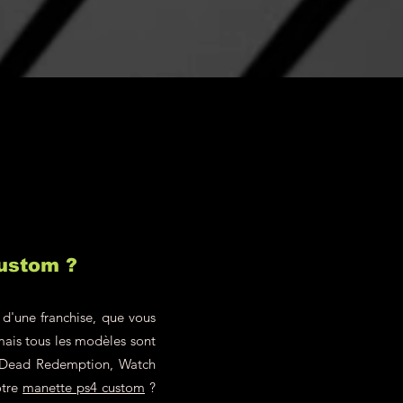
 somme correspondante
des) produit(s)
a alors remboursée. Les
les frais de retour
harge du client !
custom ?
 d'une franchise, que vous
mais tous les modèles sont
ed Dead Redemption, Watch
otre
manette ps4 custom
?