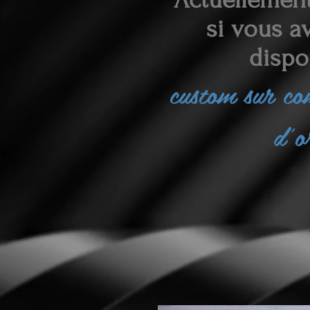
si vous av
dispo
custom sur c
d'o