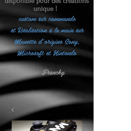
disponible pour des créations
unique !
custom sur commande
et
Réalisation à la main sur
Manette d'origine Sony,
Microsoft et Nintendo
Francky