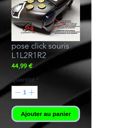
pose click souris
L1L2R1R2
Prix
44,99 €
Quantité
*
Ajouter au panier