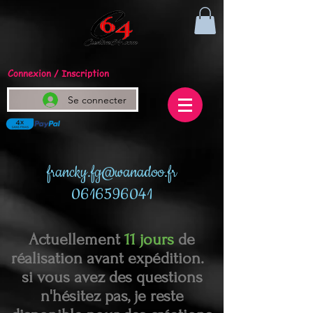
Connexion / Inscription
Se connecter
francky.fg@wanadoo.fr
0616596041
Actuellement
11 jours
de
réalisation avant expédition.
si vous avez des questions
n'hésitez pas, je reste