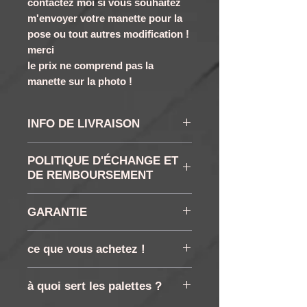
contactez moi si vous souhaitez
m'envoyer votre manette pour la
pose ou tout autres modification !
merci
le prix ne comprend pas la
manette sur la photo !
INFO DE LIVRAISON
Les délais pour la
POLITIQUE D'ÉCHANGE ET
pose sont de 3j maxi !
DE REMBOURSEMENT
RETRACTATION ET
GARANTIE
RETOUR : Vous disposez
conformément à la loi d'un
click souris 3 mois
ce que vous achetez !
droit de rétractation de 14
manette neuve 1 an
jours à compter de la
le prix ne comprend pas la
à quoi sert les palettes ?
réception de votre
manette sur la photo, mais