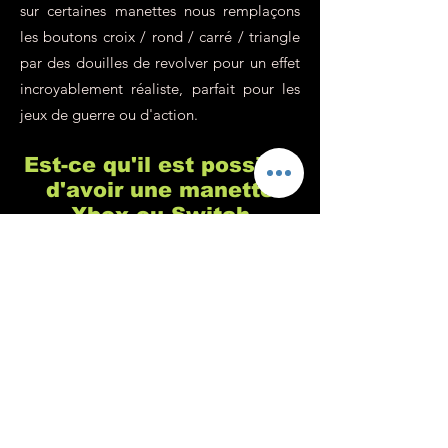
sur certaines manettes nous remplaçons
les boutons croix / rond / carré / triangle
par des douilles de revolver pour un effet
incroyablement réaliste, parfait pour les
jeux de guerre ou d'action.
Est-ce qu'il est possible
d'avoir une manette
Xbox ou Switch
personnalisée ?
Chez Custom's 64 nous sommes
spécialisés dans la customisation de
manette de playstation, c'est vrai, mais
c'est parce qu'il s'agit de la console de
jeu la plus populaire (pour de nombreuses
raisons que vous connaissez sûrement). En