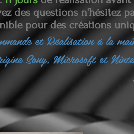
ez des questions n'hésitez pas
nible pour des créations uniq
ommande et
Réalisation à la ma
rigine Sony, Microsoft et Nint