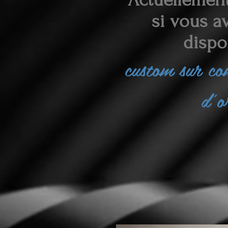
si vous av
dispo
custom sur c
d'o