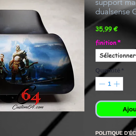
support ma
dualsense 
Prix
35,99 €
finition
*
Sélectionner
Quantité
*
Ajou
POLITIQUE D'É