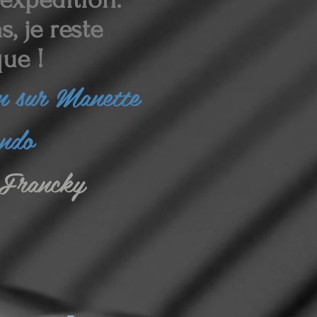
, je reste
ue !
in sur Manette
endo
Francky