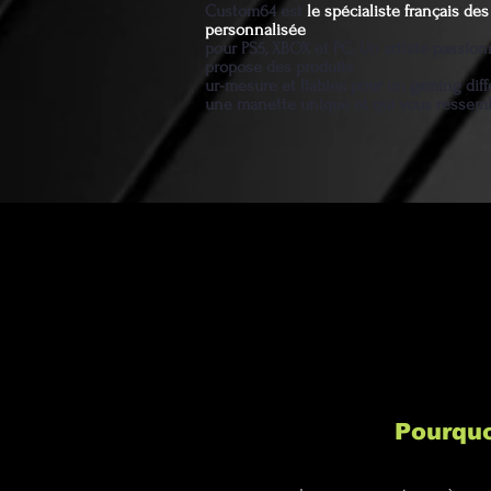
Custom64 est
le spécialiste français d
personnalisée
pour PS5, XBOX et PC. Un artiste passio
propose des produits
ur-mesure et fiables pour un gaming diff
une manette unique et qui vous ressem
Pourquo