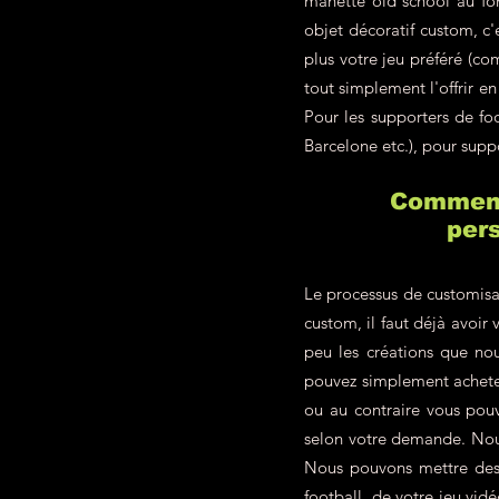
manette old school au fon
objet décoratif custom, c
plus votre jeu préféré (c
tout simplement l'offrir 
Pour les supporters de f
Barcelone etc.), pour supp
Comment 
pers
Le processus de customisa
custom, il faut déjà avoir 
peu les créations que nou
pouvez simplement achete
ou au contraire vous pou
selon votre demande. Nous
Nous pouvons mettre des p
football, de votre jeu vid