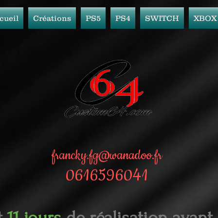
cueil
Créations
PS5
PS4
SWITCH
XBOX
francky.fg@wanadoo.fr
0616596041
t
11 jours
de réalisation avant