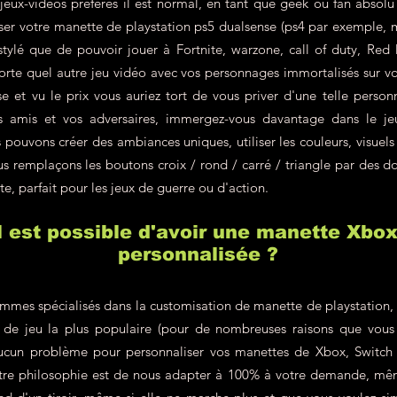
jeux-vidéos préférés il est normal, en tant que geek ou fan absolu
liser votre manette de playstation ps5 dualsense (ps4 par exemple, 
 stylé que de pouvoir jouer à Fortnite, warzone, call of duty, R
rte quel autre jeu vidéo avec vos personnages immortalisés sur v
e et vu le prix vous auriez tort de vous priver d'une telle personn
s amis et vos adversaires, immergez-vous davantage dans le j
pouvons créer des ambiances uniques, utiliser les couleurs, visuels
s remplaçons les boutons croix / rond / carré / triangle par des do
te, parfait pour les jeux de guerre ou d'action.
il est possible d'avoir une manette Xbo
personnalisée ?
mes spécialisés dans la customisation de manette de playstation, c'
le de jeu la plus populaire (pour de nombreuses raisons que vous
ucun problème pour personnaliser vos manettes de Xbox, Switch 
re philosophie est de nous adapter à 100% à votre demande, même