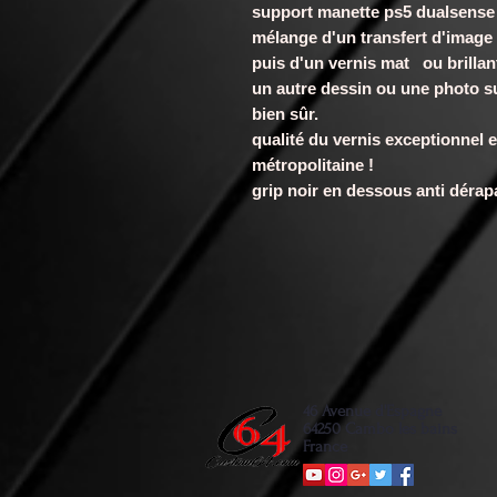
support manette ps5 dualsense 
mélange d'un transfert d'imag
puis d'un vernis mat ou brillan
un autre dessin ou une photo s
bien sûr.
qualité du vernis exceptionnel e
métropolitaine !
grip noir en dessous anti déra
46 Avenue d'Espagne
64250 Cambo les bains
France