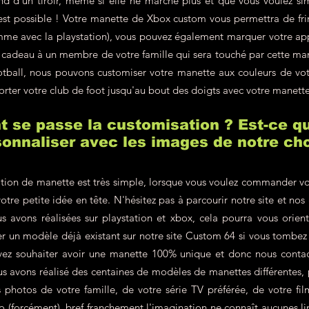
d d'un tiroir, même si elle ne marche plus et que vous voulez si
'est possible ! Votre manette de Xbox custom vous permettra de fr
omme avec la playstation), vous pouvez également marquer votre a
en cadeau à un membre de votre famille qui sera touché par cette m
ootball, nous pouvons customiser votre manette aux couleurs de v
orter votre club de foot jusqu'au bout des doigts avec votre manett
se passe la customisation ? Est-ce qu
onnaliser avec les images de notre cho
tion de manette est très simple, lorsque vous voulez commander vo
votre petite idée en tête. N'hésitez pas à parcourir notre site et nos
s avons réalisées sur playstation et xbox, cela pourra vous orien
r un modèle déjà existant sur notre site Custom 64 si vous tombe
vez souhaiter avoir une manette 100% unique et donc nous contac
 avons réalisé des centaines de modèles de manettes différentes, p
hotos de votre famille, de votre série TV préférée, de votre film
éo (forcément), bref franchement l'imagination ne connaît aucunes lim