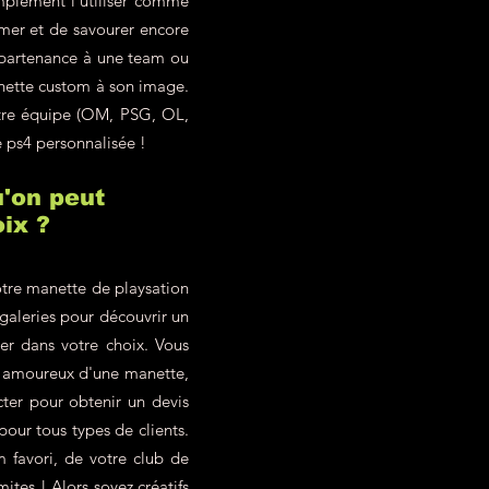
mplement l'utiliser comme
imer et de savourer encore
ppartenance à une team ou
anette custom à son image.
otre équipe (OM, PSG, OL,
e ps4 personnalisée !
'on peut
ix ?
tre manette de playsation
 galeries pour découvrir un
ter dans votre choix. Vous
z amoureux d'une manette,
ter pour obtenir un devis
our tous types de clients.
 favori, de votre club de
ites ! Alors soyez créatifs