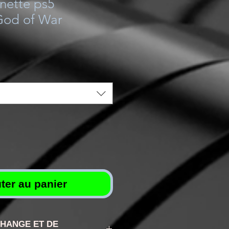
nette ps5
God of War
ter au panier
CHANGE ET DE