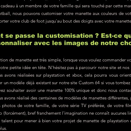
en cadeau à un membre de votre famille qui sera touché par cette m
ootball, nous pouvons customiser votre manette aux couleurs de v
orter votre club de foot jusqu'au bout des doigts avec votre manett
se passe la customisation ? Est-ce qu
onnaliser avec les images de notre cho
tion de manette est très simple, lorsque vous voulez commander vo
votre petite idée en tête. N'hésitez pas à parcourir notre site et nos
s avons réalisées sur playstation et xbox, cela pourra vous orien
r un modèle déjà existant sur notre site Custom 64 si vous tombe
vez souhaiter avoir une manette 100% unique et donc nous contac
 avons réalisé des centaines de modèles de manettes différentes, p
hotos de votre famille, de votre série TV préférée, de votre film
éo (forcément), bref franchement l'imagination ne connaît aucunes lim
re talent pour mener à bien votre projet de manette de playstation
lus.