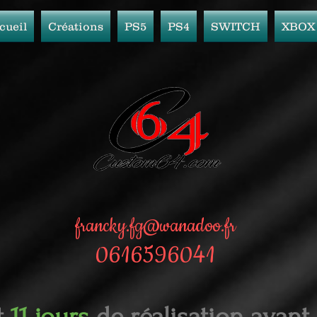
cueil
Créations
PS5
PS4
SWITCH
XBOX
francky.fg@wanadoo.fr
0616596041
t
11 jours
de réalisation avant