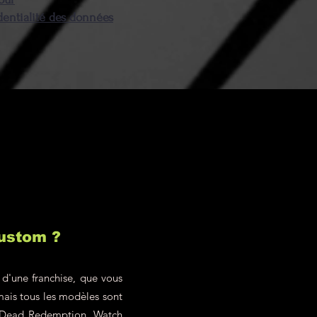
harge du client !
dentialité des données
custom ?
 d'une franchise, que vous
mais tous les modèles sont
ed Dead Redemption, Watch