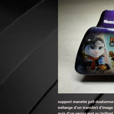
support manette ps5 dualsens
mélange d'un transfert d'imag
puis d'un vernis mat ou brillant,