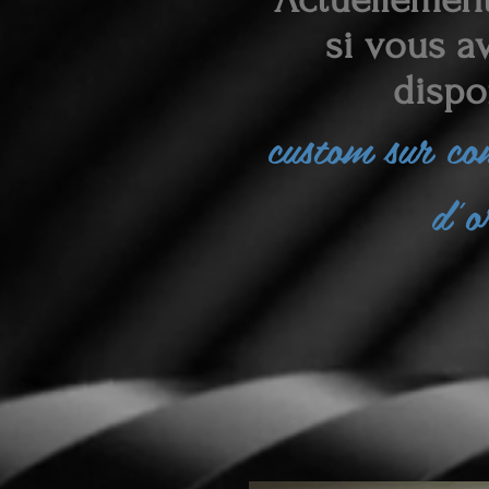
si vous av
dispo
custom sur c
d'o