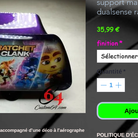
support ma
dualsense r
Prix
35,99 €
finition
*
Sélectionner
Quantité
*
Ajou
e
e accompagné d'une déco à l'aérographe
POLITIQUE D'É