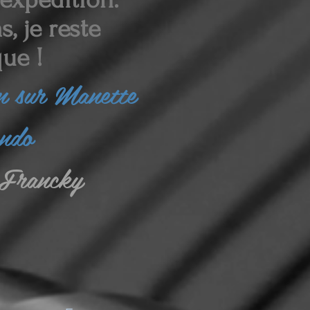
, je reste
ue !
in sur Manette
endo
Francky