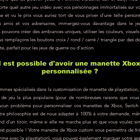
rte quel autre jeu vidéo avec vos personnages immortalisés sur v
e et vu le prix vous auriez tort de vous priver d'une telle personn
s amis et vos adversaires, immergez-vous davantage dans le j
pouvons créer des ambiances uniques, utiliser les couleurs, visuels
s remplaçons les boutons croix / rond / carré / triangle par des do
te, parfait pour les jeux de guerre ou d'action.
il est possible d'avoir une manette Xbo
personnalisée ?
mes spécialisés dans la customisation de manette de playstation, c'
le de jeu la plus populaire (pour de nombreuses raisons que vous
ucun problème pour personnaliser vos manettes de Xbox, Switch 
re philosophie est de nous adapter à 100% à votre demande, même
d d'un tiroir, même si elle ne marche plus et que vous voulez si
'est possible ! Votre manette de Xbox custom vous permettra de fr
omme avec la playstation), vous pouvez également marquer votre a