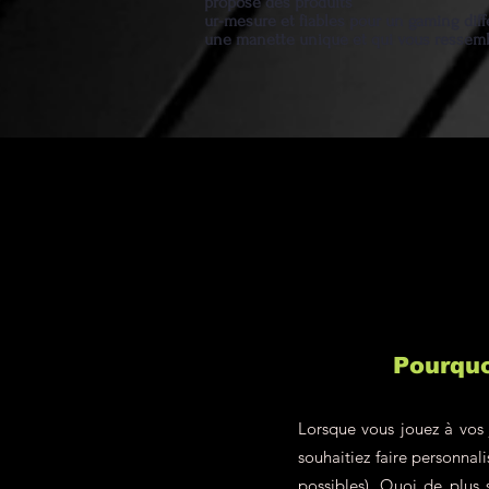
propose des produits
ur-mesure et fiables pour un gaming diff
une manette unique et qui vous ressem
Pourquo
Lorsque vous jouez à vos 
souhaitiez faire personna
possibles). Quoi de plus