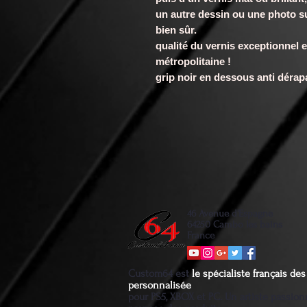
un autre dessin ou une photo s
bien sûr.
qualité du vernis exceptionnel e
métropolitaine !
grip noir en dessous anti déra
46 Avenue d'Espagne
64250 Cambo les bains
France
Custom64 est
le spécialiste français d
personnalisée
pour PS5, XBOX et PC. Un artiste passio