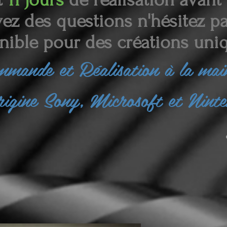
ez des questions n'hésitez pas
nible pour des créations uniq
ommande et
Réalisation à la ma
rigine Sony, Microsoft et Nint