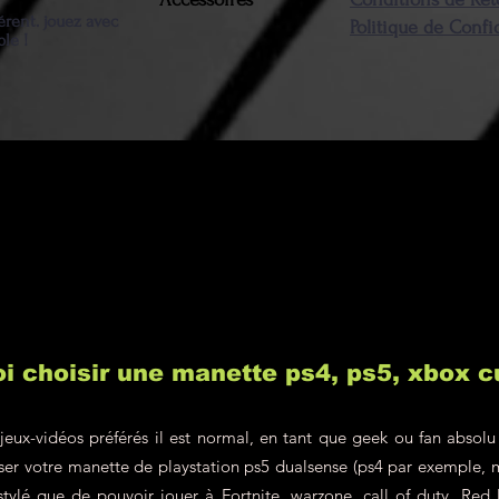
resteront à la c
érent. jouez avec
Politique de Confi
ble !
i choisir une manette ps4, ps5, xbox 
jeux-vidéos préférés il est normal, en tant que geek ou fan absolu
liser votre manette de playstation ps5 dualsense (ps4 par exemple, 
 stylé que de pouvoir jouer à Fortnite, warzone, call of duty, R