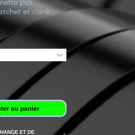
nette ps5
atchet et clank
ter au panier
CHANGE ET DE