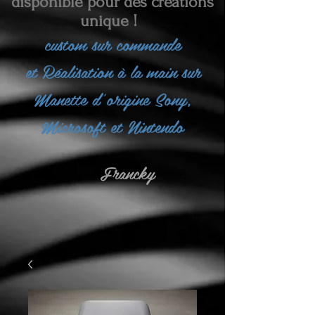
disponible pour des créations
unique !
custom sur commande
et
Réalisation à la main sur
Manette d'origine Sony,
Microsoft et Nintendo
Francky