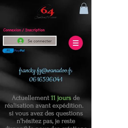
Connexion / Inscription
Se connecter
francky.fg@wanadoo.fr
0616596041
Actuellement
11 jours
de
réalisation avant expédition.
si vous avez des questions
n'hésitez pas, je reste