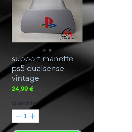
support manette
ps5 dualsense
vintage
Prix
24,99 €
Quantité
*