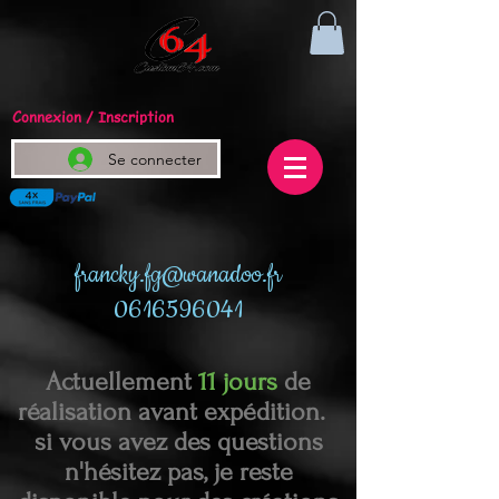
Connexion / Inscription
Se connecter
francky.fg@wanadoo.fr
0616596041
Actuellement
11 jours
de
réalisation avant expédition.
si vous avez des questions
n'hésitez pas, je reste