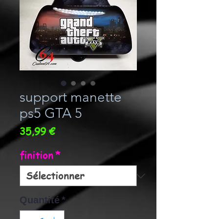
support manette
ps5 GTA 5
Prix
35,99 €
finition
*
Quantité
*