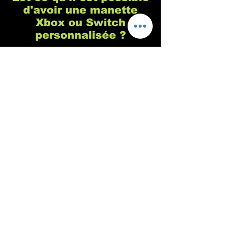
d'avoir une manette
Xbox ou Switch
personnalisée ?
Chez Custom's 64 nous sommes
spécialisés dans la customisation de
manette de playstation, c'est vrai, mais
c'est parce qu'il s'agit de la console de
jeu la plus populaire (pour de nombreuses
raisons que vous connaissez sûrement). En
revanche, nous n'avons aucun problème
pour personnaliser vos manettes de Xbox,
Switch ou tout autre console ou support
sur demande. Notre philosophie est de
nous adapter à 100% à votre demande,
même si vous avez une vieille manette old
school au fond d'un tiroir, même si elle ne